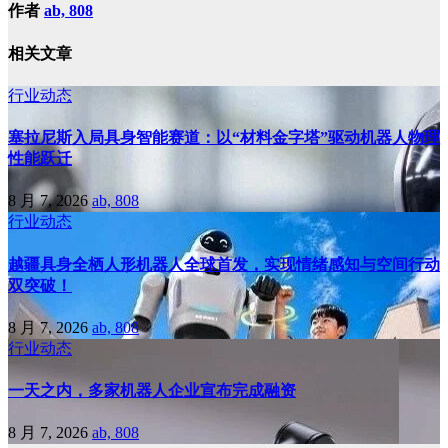
作者
ab, 808
相关文章
行业动态
塞拉尼斯入局具身智能赛道：以“材料金字塔”驱动机器人物理
性能跃迁
8 月 7, 2026
ab, 808
行业动态
越疆具身全栖人形机器人全球首发，实现情绪感知与空间行动
双突破！
8 月 7, 2026
ab, 808
行业动态
一天之内，多家机器人企业宣布完成融资
8 月 7, 2026
ab, 808