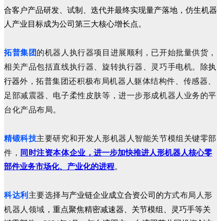
合客户产品研发、试制、迭代并最终实现量产落地，仿生机器
人产业目标成为公司第三大核心增长点。
拓普集团
的
机器人执行器
项目进展顺利，已开始批量供货，
相关产品包括
直线执行器、旋转执行器、灵巧手电机。除
执
外，拓普集团还积极布局机器人躯体结构件、传感器、
行器
足部减震器、电子柔性皮肤等，进一步形成机器人业务的平
台化产品布局。
精锻科技
主要研究和开发人形机器人智能关节模组关键零部
件，
同时注资本体企业，
进一步加快推进人形机器人核心零
部件业务市场化、产业化的进程
。
科达
利
主要选择
式
布局人形
与产业链企业成立合资公司的方
机器人领域
，
重点聚焦
精密减速器、关节模组、灵巧手等关