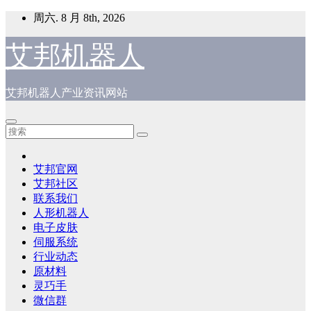
跳
周六. 8 月 8th, 2026
至
内
艾邦机器人
容
艾邦机器人产业资讯网站
艾邦官网
艾邦社区
联系我们
人形机器人
电子皮肤
伺服系统
行业动态
原材料
灵巧手
微信群