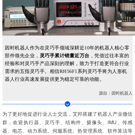
因时
机器人
作为
在
灵巧手
领域
深耕
近
10
年
的
机器人核心零
部件领先
企业，
灵巧手
累计
销量
近
万
台
，
凭借
过往
丰富的
经验和
对
灵巧手
产品
深刻
的
理解
，
致力于
打造
更
符合
行业
需求的
五指
灵巧手
。
相信
RH
56
F1系列
灵巧手
将
为
人形机
器人
行业
高速
发展
提供
更为
稳定
可靠
的
动能。
源自：因时机器人
为了更好地促进行业人士交流，艾邦搭建了机器人产业微信
群，欢迎执行器、灵巧手、结构件、摄像头、IMU、传感
器、电芯、动力系统、伺服系统、热管理系统、软件算法等