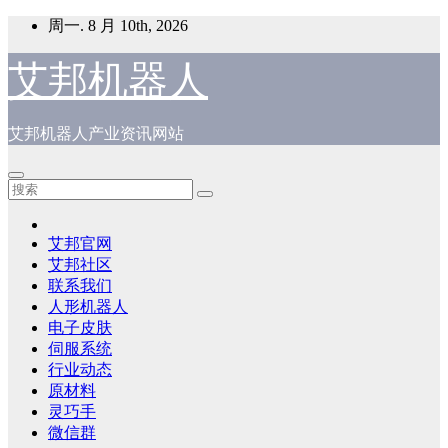
跳
周一. 8 月 10th, 2026
至
内
艾邦机器人
容
艾邦机器人产业资讯网站
艾邦官网
艾邦社区
联系我们
人形机器人
电子皮肤
伺服系统
行业动态
原材料
灵巧手
微信群