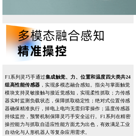
F1系列灵巧手通过
集成触觉、力、位置和温度四大类共
24
组高性能传感器
，实现多模态融合感知
。
指尖与掌面触觉
模块支持
灵敏
接触与接近
觉
感知，实现柔性抓取；力传感
器实时监测负载状态，保障抓取稳定性；绝对式位置传感
器确保精准
执行
，
掉电
上电
均
无需归零操作；温度传感器
持续监控，
预警
机制
保障
灵巧手安全
运行。
F1系列在精密
操控能力与
抓取
自适应性能方面
尤为
出色
，有效满足工业
自动化与人形机器人等复杂应用需求。