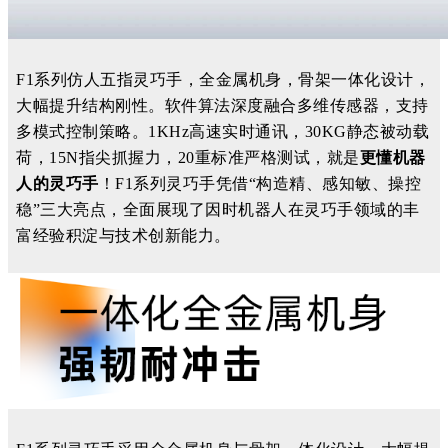
F1系列仿人五指灵巧手，全金属机身，骨架一体化设计，
大幅提升结构刚性。软件算法深度融合多维传感器，支持
多模式控制策略。1KHz高速实时通讯，30KG静态被动载
荷，15N指尖抓握力，20重标准严格测试，就是
更懂机器
人的灵巧手
！
F1
系列
灵巧手
凭借
“
构造
精
、
感知
敏
、
操控
稳
”
三大
亮点
，
全面展现了因时机器人在
灵巧手
领域的
丰
富
经验
积淀与
技术
创新能力。