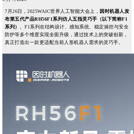
7
月
26
日，
2025WAIC世界人工智能大会
上，
因时机器人
发
布
第
五
代
产品
RH56F1系列仿人五指灵巧手
（以下简称
F1
系列）
。
F1系列在结构设计、感知系统、
稳定操控
与安全
防护等多个维度实现全面升级，
通过
技术
上
的
突破
创新
，
真正
打造出
一款
更
适配
当前
人形机器人
需求的
灵巧手
。