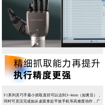
F1
系列
灵巧手最小抓取直径
可以
达到
3~4mm（如黄豆），
同时可灵活完成如从桌面
拿起
平放手机等高难度动作
，
广