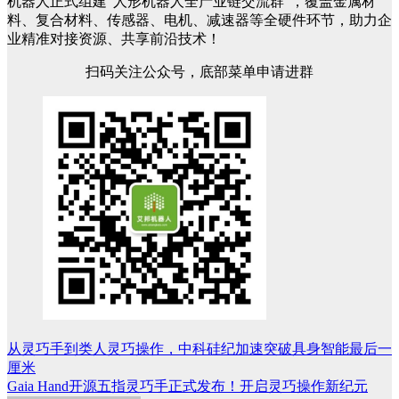
机器人正式组建"人形机器人全产业链交流群"，覆盖金属材
料、复合材料、传感器、电机、减速器等全硬件环节，助力企
业精准对接资源、共享前沿技术！
扫码关注公众号，底部菜单申请进群
从灵巧手到类人灵巧操作，中科硅纪加速突破具身智能最后一
文
厘米
章
Gaia Hand开源五指灵巧手正式发布！开启灵巧操作新纪元