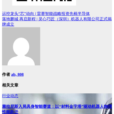
运控龙头“芯”动向 | 雷赛智能战略投资先楫半导体
文
落地鹏城 再启新程 | 灵心巧匠（深圳）机器人有限公司正式揭
章
牌成立
导
航
作者
ab, 808
相关文章
行业动态
塞拉尼斯入局具身智能赛道：以“材料金字塔”驱动机器人物理
性能跃迁