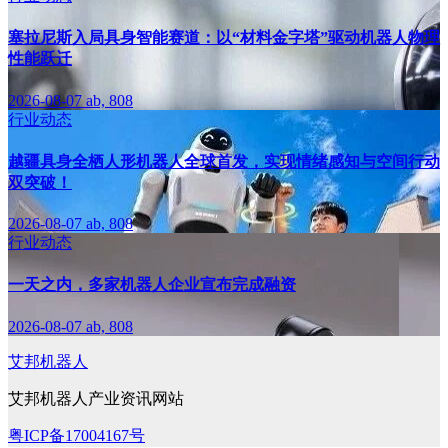
塞拉尼斯入局具身智能赛道：以“材料金字塔”驱动机器人物理
性能跃迁
2026-08-07
ab, 808
行业动态
越疆具身全栖人形机器人全球首发，实现情绪感知与空间行动
双突破！
2026-08-07
ab, 808
行业动态
一天之内，多家机器人企业宣布完成融资
2026-08-07
ab, 808
艾邦机器人
艾邦机器人产业资讯网站
粤ICP备17004167号