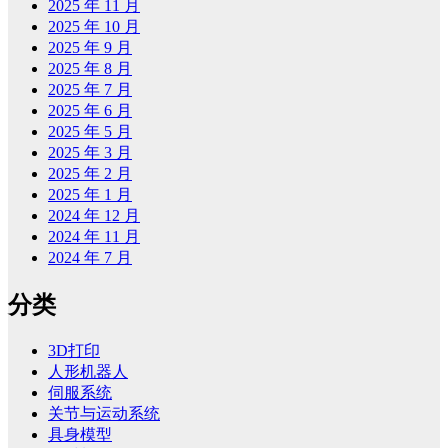
2025 年 11 月
2025 年 10 月
2025 年 9 月
2025 年 8 月
2025 年 7 月
2025 年 6 月
2025 年 5 月
2025 年 3 月
2025 年 2 月
2025 年 1 月
2024 年 12 月
2024 年 11 月
2024 年 7 月
分类
3D打印
人形机器人
伺服系统
关节与运动系统
具身模型