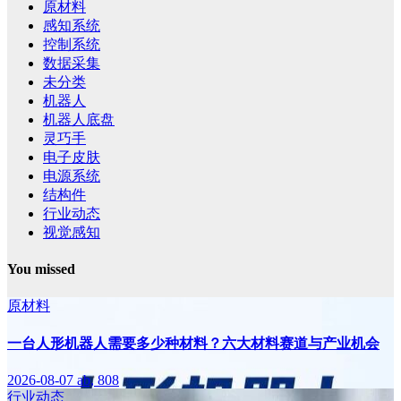
原材料
感知系统
控制系统
数据采集
未分类
机器人
机器人底盘
灵巧手
电子皮肤
电源系统
结构件
行业动态
视觉感知
You missed
原材料
一台人形机器人需要多少种材料？六大材料赛道与产业机会
2026-08-07
ab, 808
行业动态