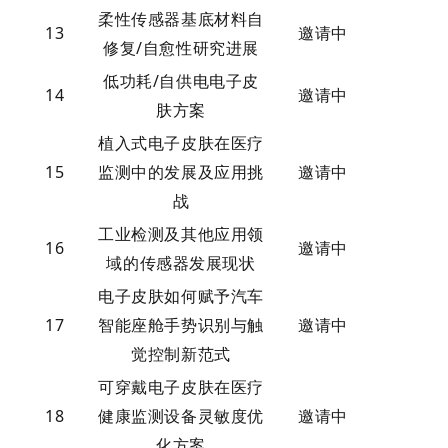
柔性传感器基底材料自
13
邀请中
修复/自愈性研究进展
低功耗/自供电电子皮
14
邀请中
肤方案
植入式电子皮肤在医疗
15
监测中的发展及应用挑
邀请中
战
工业检测及其他应用领
16
邀请中
域的传感器发展现状
电子皮肤如何赋予汽车
17
智能座舱手势识别与触
邀请中
觉控制新范式
可穿戴电子皮肤在医疗
18
健康监测设备灵敏度优
邀请中
化方案