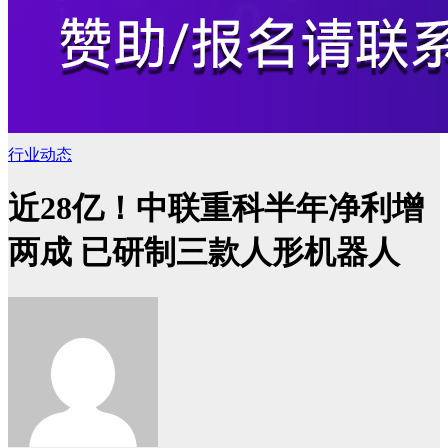
行业动态
近28亿！中联重科半年净利增
两成 已研制三款人形机器人