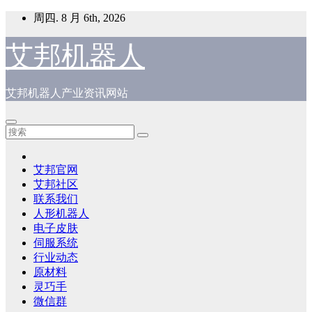
跳
周四. 8 月 6th, 2026
至
内
艾邦机器人
容
艾邦机器人产业资讯网站
艾邦官网
艾邦社区
联系我们
人形机器人
电子皮肤
伺服系统
行业动态
原材料
灵巧手
微信群