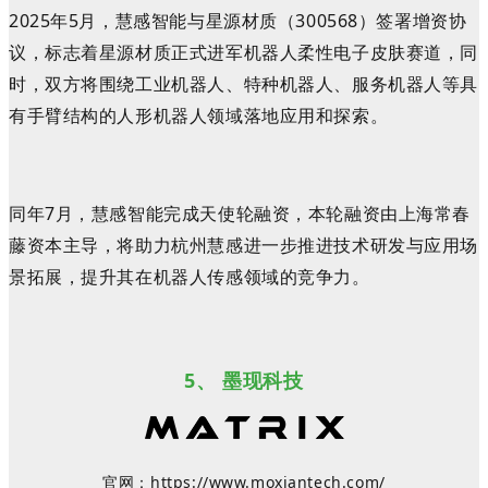
2025年
5月，慧感智能
与
星源材质
（300568）
签署增资协
议
，标志着
星源材质
正式进军
机器人柔性电子皮肤
赛道，
同
时，双方
将
围绕
工业机器人、特种机器人、服务机器人等具
有手臂结构的人形机器人领域落地应用和探索
。
同年7月，
慧感智能完成天使轮融资，本轮融资由上海常春
藤资本主导，将助力杭州慧感进一步推进技术研发与应用场
景拓展，提升其在机器人传感领域的竞争力。
5、
墨现科技
官网：
https://www.moxiantech.com/