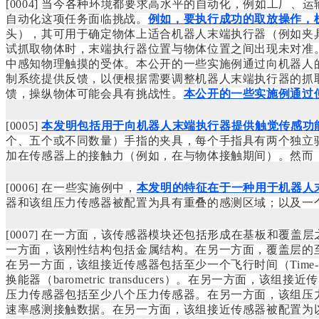
[0004]
当今各种环境都要求高水平的自动化，例如工厂、运
自动化这项任务面临挑战。
例如，要执行成功的取放操作，
头），其可用于确定物体上适合机器人末端执行器（例如夹
试抓取物体时，末端执行器位置与物体位置之间出现未对准
中感知物理触摸的受体。本公开的一些实施例通过向机器人
制系统提供反馈，以便根据需要调整机器人末端执行器的抓
馈，操纵物体可能会具有挑战性。
本公开的一些实施例通过
[0005]
本发明包括用于向机器人末端执行器提供触觉传感功
个、五个或不同数量）手指的夹具，每个手指具有两个独立
加在传感器上的接触力（例如，在与物体接触期间）。然而
[0006]
在一些实施例中，
本发明的特征在于一种用于机器人
器和该组压力传感器被配置为具有重叠的感测区域；以及一
[0007]
在一方面，该传感器模块还包括形成在基板和覆盖层
一方面，该刚性结构包括金属结构。在另一方面，覆盖层的
在另一方面，该组接近传感器包括至少一个飞行时间（Time-
换能器（barometric transducers）。在另
压力传感器包括至少八个压力传感器。在另一方面，该组压力
速率感测接触数据。在另一方面，该组接近传感器被配置为以