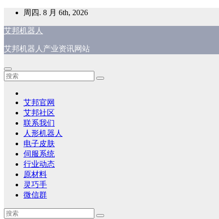
跳
周四. 8 月 6th, 2026
至
艾邦机器人
内
容
艾邦机器人产业资讯网站
艾邦官网
艾邦社区
联系我们
人形机器人
电子皮肤
伺服系统
行业动态
原材料
灵巧手
微信群