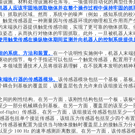
输设施、材料处理设施和仓库等。一项值得自动化的典型任务
机器人应该牢固地抓取物体并在整个操作过
程中保持牢固的抓
具）抓取的区域。然而，系统中的噪声（例如，感知系统的校
。触觉传感器是一种测量因与传感器环境的物理相互作用而产
的末端执行器提供触觉传感功能，实现了更可靠的物体抓取。
取姿态，从而执行对物体的牢固抓取。此外，一旦被机器人末
使用触觉传感在操纵物体期间监测并向机器人的控制系统提供反
能的系统、方法和装置。
在一个说明性实施例中，机器人末端
驱动的指节。每个手指还可以包括一个触觉传感器，配置用于
，本领域普通技术人员将很容易理解，在不脱离本发明的精神
末端执行器的传感器模块。
该传感器模块包括一个基板，基板
个耦合到基板的覆盖层，该覆盖层包含允许来自该组接近传感
之间的刚性结构。在另一方面，该刚性结构包括一个板，该板
至少一部分机械耦合到基板。在另一方面，覆盖层的该至少一
of-flight）传感器。在另一方面，该组接近传感器包括
一方面，该组接近传感器包括单个接近传感器，该组压力传感器包括至
传感器被配置为提供当与物体接触时覆盖层上的接触压力分布。在
至少 100 Hz 的速率感测距离数据。在另一方面，该传感