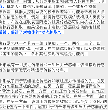
是取放操作（例如，从容器中取出和/或放入各种零件），但
取。
机器人可能包括感知系统（例如，一个或多个摄像
准误差、机器人控制系统的校准误差等）可能导致机器人尝
生的信息的设备。例如，触觉传感可以模仿或模拟人类皮肤
例如，布置在抓取表面附近的触觉传感器可以向机器人的控
端执行器抓取，如果没有在末端执行器层级提供的接触反
馈，促进了对物体的“动态抓取”。
执行器包括一个具有一组（例如，一个、两个、三个、四
感测到物体的距离（例如，在与物体接触之前）以及物体施
和范围的情况下，各种其他实现方式也是可能的。
上形成有一组接近传感器和一组压力传感器，该组接近传感
器的信号穿透该材料进行传输的材料。
中形成了用于该组接近传感器和该组压力传感器的孔。在另
部分包裹住基板的边缘。在另一方面，覆盖层包括弹性体。
至少一个雷达传感器。在另一方面，该组压力传感器包括一组气压
少四个布置在单个接近传感器邻近处的压力传感器。在另一方面，该组
另一方面，该组压力传感器被配置为以至少 200 Hz 的
器模块还包括一个组件，配置用于结合来自该组压力传感器的接