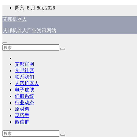
跳
周六. 8 月 8th, 2026
至
艾邦机器人
内
容
艾邦机器人产业资讯网站
艾邦官网
艾邦社区
联系我们
人形机器人
电子皮肤
伺服系统
行业动态
原材料
灵巧手
微信群