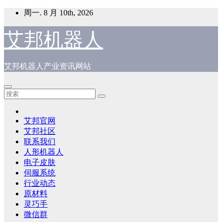
跳
周一. 8 月 10th, 2026
至
内
艾邦机器人
容
艾邦机器人产业资讯网站
艾邦官网
艾邦社区
联系我们
人形机器人
电子皮肤
伺服系统
行业动态
原材料
灵巧手
微信群