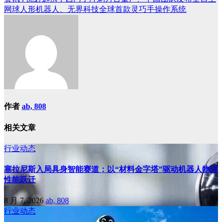
章
网球人形机器人、无界科技全球首款灵巧手操作系统
导
航
作者
ab, 808
相关文章
行业动态
塞拉尼斯入局具身智能赛道：以“材料金字塔”驱动机器人物理
性能跃迁
8 月 7, 2026
ab, 808
行业动态