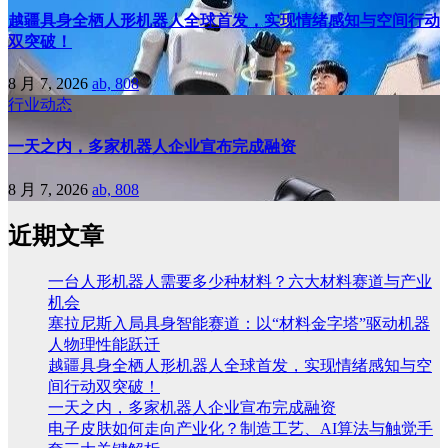
越疆具身全栖人形机器人全球首发，实现情绪感知与空间行动
双突破！
8 月 7, 2026
ab, 808
行业动态
一天之内，多家机器人企业宣布完成融资
8 月 7, 2026
ab, 808
近期文章
一台人形机器人需要多少种材料？六大材料赛道与产业
机会
塞拉尼斯入局具身智能赛道：以“材料金字塔”驱动机器
人物理性能跃迁
越疆具身全栖人形机器人全球首发，实现情绪感知与空
间行动双突破！
一天之内，多家机器人企业宣布完成融资
电子皮肤如何走向产业化？制造工艺、AI算法与触觉手