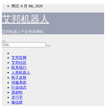
跳
周日. 8 月 9th, 2026
至
内
艾邦机器人
容
艾邦机器人产业资讯网站
艾邦官网
艾邦社区
联系我们
人形机器人
电子皮肤
伺服系统
行业动态
原材料
灵巧手
微信群