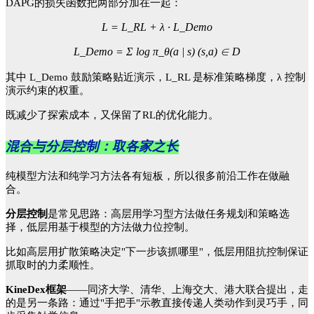
DAPG的损失函数把两部分加在一起：
L = L_RL + λ · L_Demo
L_Demo = Σ log π_θ(a | s) (s,a) ∈ D
其中
L_Demo 鼓励策略贴近演示，L_RL 是标准策略梯度，λ 控制
演示约束的权重。
既减少了探索成本，又保留了
RL的优化能力。
混合与分层控制：取各家之长
纯模型方法和纯学习方法各有短板，所以很多前沿工作在做融
合。
分层控制
是常见思路：高层用学习型方法做任务规划和策略选
择，低层用基于模型的方法做力位控制。
比如高层用扩散策略决定
"下一步该抓哪里"，低层用阻抗控制保证
抓取时的力柔顺性。
KineDex框架
——同济大学、清华、上海交大、港大联合提出，走
的是另一条路：通过"手把手"示教直接传递人类动作到灵巧手，同