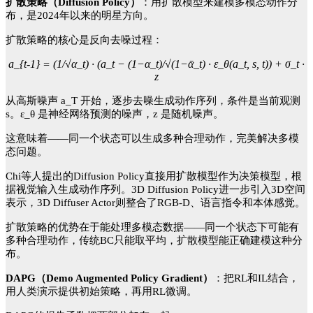
扩散策略（
Diffusion Policy）
：用扩散模型来建模多模态动作分
布，是
2024年以来的明星方向。
扩散策略的核心是反向去噪过程：
a_{t-1} = (1/√α_t) · (a_t − (1−α_t)/√(1−ᾱ_t) · ε_θ(a_t, s, t)) + σ_t ·
z
从高斯噪声
a_T 开始，逐步去噪生成动作序列，条件是当前观测
s。ε_θ 是神经网络预测的噪声，z 是随机噪声。
这意味着
——同一个状态可以生成多种合理动作，完美解决多模
态问题。
Chi等人提出的Diffusion Policy直接用扩散模型作为决策模型，根
据视觉输入生成动作序列。3D Diffusion Policy进一步引入3D空间
表示，3D Diffuser Actor则整合了RGB-D、语言指令和本体感觉。
扩散策略的优势在于能处理多模态数据
——同一个状态下可能有
多种合理动作，传统BC只能取平均，扩散模型能正确建模这种分
布。
DAPG（Demo Augmented Policy Gradient）
：把
RL和IL结合，
用人类演示提供初始策略，再用RL微调。