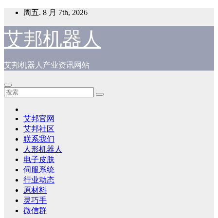
跳
周五. 8 月 7th, 2026
至
内
艾邦机器人
容
艾邦机器人产业资讯网站
艾邦官网
艾邦社区
联系我们
人形机器人
电子皮肤
伺服系统
行业动态
原材料
灵巧手
微信群