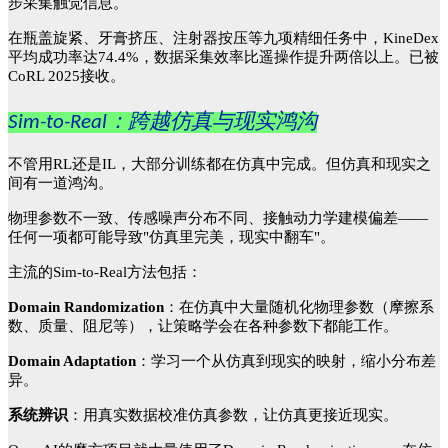
步采集触觉信息。
在瓶盖旋紧、牙膏挤压、注射器按压等九项精细任务中，
KineDex
平均成功率达74.4%，数据采集效率比遥操作提升两倍以上。已被
CoRL 2025接收。
Sim-to-Real
：跨越仿真与现实鸿沟
不管用
RL还是IL，大部分训练都在仿真中完成。但仿真和现实之
间有一道鸿沟。
物理参数不一致、传感噪声分布不同、接触动力学建模偏差
——
任何一项都可能导致"仿真里完美，现实中翻车"。
主流的
Sim-to-Real方法包括：
Domain Randomization
：在仿真中大量随机化物理参数（摩擦系
数、质量、阻尼等），让策略学会在各种参数下都能工作。
Domain Adaptation
：学习一个从仿真到现实的映射，缩小分布差
异。
系统辨识
：用真实数据校准仿真参数，让仿真更接近现实。