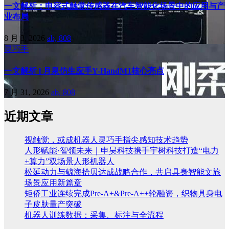
一文解析：电容式触觉传感器在汽车智能化场景中的应用与产
业布局
8 月 3, 2026
ab, 808
灵巧手
一文解析 l 月泉仿生应手Y-HandM1核心亮点
7 月 31, 2026
ab, 808
近期文章
视触觉，或成机器人灵巧手指尖感知技术趋势
人形赋能·智领未来｜申昊科技携手宇树科技打造“电力
+算力”双场景人形机器人
松延动力与鲸海拾贝达成战略合作，共启具身智能文旅
场景应用新篇章
矩侨工业连续完成Pre-A+&Pre-A++轮融资，织物具身电
子皮肤量产突破
机器人训练数据：采集、标注与全流程