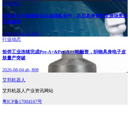
行业动态
松延动力与鲸海拾贝达成战略合作，共启具身智能文旅场景应
用新篇章
2026-08-04
ab, 808
行业动态
矩侨工业连续完成Pre-A+&Pre-A++轮融资，织物具身电子皮
肤量产突破
2026-08-04
ab, 808
艾邦机器人
艾邦机器人产业资讯网站
粤ICP备17004167号