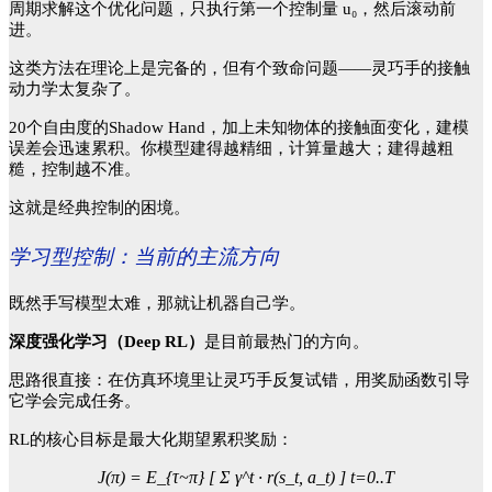
周期求解这个优化问题，只执行第一个控制量 u₀，然后滚动前
进。
这类方法在理论上是完备的，但有个致命问题
——灵巧手的接触
动力学太复杂了。
20个自由度的Shadow Hand，加上未知物体的接触面变化，建模
误差会迅速累积。你模型建得越精细，计算量越大；建得越粗
糙，控制越不准。
这就是经典控制的困境。
学习型控制：当前的主流方向
既然手写模型太难，那就让机器自己学。
深度强化学习（
Deep RL）
是目前最热门的方向。
思路很直接：在仿真环境里让灵巧手反复试错，用奖励函数引导
它学会完成任务。
RL的核心目标是最大化期望累积奖励：
J(π) = E_{τ~π} [ Σ γ^t · r(s_t, a_t) ] t=0..T