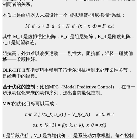
制两者的关系。
本质上是给机器人末端设计一个
"虚拟弹簧-阻尼-质量"系统：
M_d · ẍ + B_d · ẋ + K_d · (x − x_d) = F_ext
其中
M_d 是虚拟惯性矩阵，B_d 是阻尼矩阵，K_d 是刚度矩阵，
x_d 是期望轨迹。
阻抗高，外力难以改变运动
——刚性大。阻抗低，轻轻一碰就偏
移——柔顺性好。
DLR-HIT II五指灵巧手就用了笛卡尔阻抗控制来处理柔性关节，
是经典中的经典。
基于优化的控制
：比如
MPC（Model Predictive Control），在每一
步滚动优化未来的动作序列，选出当前最优控制。
MPC的优化目标可以写成：
min Σ [ ℓ(x_k, u_k) ] + V_f(x_N) k=0..N-1
s.t. x_{k+1} = f(x_k, u_k), x_0 = x(t)
ℓ 是阶段代价，V_f 是终端代价，f 是系统动力学模型。每个控制