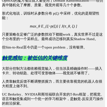
OpenAI的魔方项目就大量使用了Domain Randomization——在仿
真中随机化了摩擦、质量、视觉外观等几十个参数。
形式化地说，训练时从参数分布
p(ξ) 中采样，优化的是期望性
能：
max_θ E_{ξ~p(ξ)} [ J(π_θ, ξ) ]
只要策略在足够广泛的参数扰动下都能
work，真实世界不过是这
个分布里的一个采样点。最终成功迁移到真实Shadow Hand。
但
Sim-to-Real至今仍是一个open problem，没有银弹。
触觉感知：被低估的关键维度
大部分控制方法都依赖视觉输入，但当涉及精确操作时
——插入
卡片、转动钥匙、处理可变形物体——视觉就不够用了。
人类靠触觉反馈不断调整抓握力，而主要依靠视觉的机器人在很
大程度上做不到。
UC Berkeley、NVIDIA和斯坦福联合开发的T-Rex框架，把视觉、
语言和触觉集成到一个统一的学习框架中，是触觉-反应灵巧操作
的前沿探索。