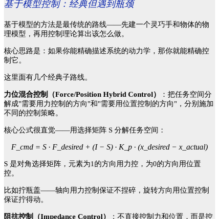
基于模型控制：经典但遇到瓶颈
基于模型的方法是最传统的路线
——先建一个灵巧手和物体的物
理模型，再用控制理论算出该怎么做。
核心思路是：如果你能精确描述系统的动力学，那你就能精确控
制它。
这里面有几个经典子路线。
力位混合控制（
Force/Position Hybrid Control）
：把任务空间分
解成
"需要用力控制的方向"和"需要用位置控制的方向"，分别施加
不同的控制策略。
核心公式很直觉
——用选择矩阵 S 分解任务空间：
F_cmd = S · F_desired + (I − S) · K_p · (x_desired − x_actual)
S 是对角选择矩阵，元素为1的方向用力控，为0的方向用位置
控。
比如拧瓶盖
——轴向用力控制保证不捏碎，旋转方向用位置控制
保证拧得动。
阻抗控制（
Impedance Control）
：不直接控制力和位置，而是控