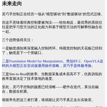
未来走向
灵巧手控制正在经历一场从
"模型驱动"到"数据驱动"的范式迁移。
但这不意味着经典控制要被淘汰
——恰恰相反，最优秀的系统往
往是把学习型方法的泛化能力和基于模型方法的可解释性融合在
一起。
三个趋势值得关注：
一是触觉感知将深度融入控制闭环。纯视觉控制的天花板已经到
了，触觉是下一个突破口。
二是
Foundation Model for Manipulation。类似RT-2、OpenVLA这
样的大模型正在尝试做通用操作策略，灵巧手是终极考验。
三是
Sim-to-Real的效率。当数据采集成本居高不下，仿真训练的
效率直接决定了技术落地的速度。
至此，灵巧手控制的版图已经清晰
——硬件在迭代，算法在融
合，数据在积累。
谁能率先把这三者打通，谁就能让灵巧手真正走出实验室。