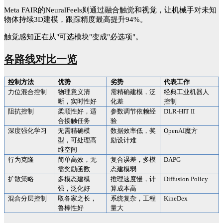
Meta FAIR的NeuralFeels则通过融合触觉和视觉，让机械手对未知
物体持续3D建模，跟踪精度最高提升94%。
触觉感知正在从
"可选模块"变成"必选项"。
各路线对比一览
控制方法
优势
劣势
代表工作
力位混合控制
物理意义清
需精确建模，泛
经典工业机器人
晰，实时性好
化差
控制
阻抗控制
柔顺性好，适
参数调节依赖经
DLR-HIT II
合接触任务
验
深度强化学习
无需精确模
数据效率低，奖
OpenAI魔方
型，可处理高
励设计难
维空间
行为克隆
简单高效，无
复合误差，多模
DAPG
需奖励函数
态建模弱
扩散策略
多模态建模
推理速度慢，计
Diffusion Policy
强，泛化好
算成本高
混合分层控制
取各家之长，
系统复杂，工程
KineDex
鲁棒性好
量大