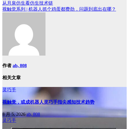
从
月泉仿生
看
仿生技术链
文
视触觉系列 | 机器人抓个鸡蛋都费劲，问题到底出在哪？
章
导
航
作者
ab, 808
相关文章
灵巧手
视触觉，或成机器人灵巧手指尖感知技术趋势
8 月 5, 2026
ab, 808
灵巧手