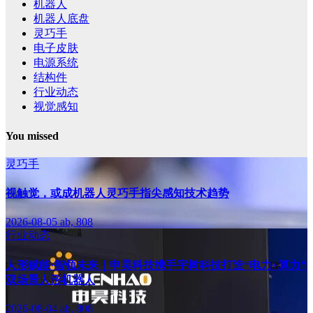
机器人
机器人底盘
灵巧手
电子皮肤
电源系统
结构件
行业动态
视觉感知
You missed
灵巧手
视触觉，或成机器人灵巧手指尖感知技术趋势
2026-08-05
ab, 808
行业动态
人形赋能·智领未来｜申昊科技携手宇树科技打造“电力+算力”
双场景人形机器人
2026-08-04
ab, 808