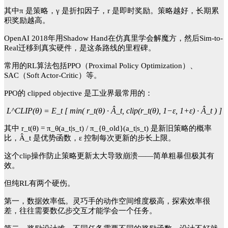
其中
π 是策略，γ 是折扣因子，r 是即时奖励。策略越好，长期累
积奖励越高。
OpenAI 2018年用Shadow Hand在仿真里学会解魔方，然后Sim-to-
Real迁移到真实硬件，是这条路线的里程碑。
常用的
RL算法包括PPO（Proximal Policy Optimization）、
SAC（Soft Actor-Critic）等。
PPO的 clipped objective 是工业界最常用的：
L^CLIP(θ) = E_t [ min( r_t(θ) · Â_t, clip(r_t(θ), 1−ε, 1+ε) · Â_t ) ]
其中
r_t(θ) = π_θ(a_t|s_t) / π_{θ_old}(a_t|s_t) 是新旧策略的概率
比，Â_t 是优势函数，ε 控制每次更新的步长上限。
这个
clip操作防止策略更新太大导致崩溃——简单粗暴但极其有
效。
但纯
RL有两个硬伤。
第一，数据效率低。灵巧手的动作空间维度极高，探索效率很
差，往往需要数亿步交互才能学会一个任务。