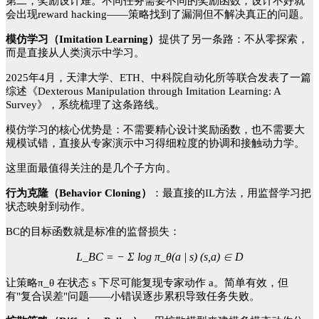
第二，奖励设计难。不同任务需要不同的奖励函数，设计不好就
会出现
reward hacking——策略找到了漏洞但不解决真正的问题。
模仿学习（
Imitation Learning）
提供了另一条路：不从零探索，
而是直接从人类演示中学习。
2025年4月，天津大学、ETH、中科院自动化所等联合发表了一篇
综述《Dexterous Manipulation through Imitation Learning: A
Survey》，系统梳理了这条路线。
模仿学习的核心优势是：不需要精心设计奖励函数，也不需要大
规模试错，直接从专家演示中习得细粒度的协调和接触动力学。
这里面最值得关注的是几个子方向。
行为克隆（
Behavior Cloning）
：最直接的
IL方法，用监督学习把
状态映射到动作。
BC的目标函数就是标准的监督损失：
L_BC = − Σ log π_θ(a | s) (s,a) ∈ D
让策略
π_θ 在状态 s 下尽可能复现专家动作 a。简单有效，但
有"复合误差"问题——小错误逐步累积导致任务失败。