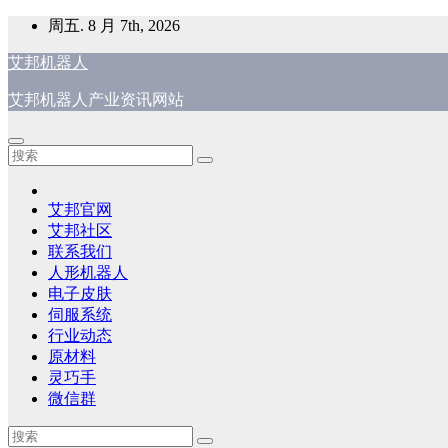
跳
周五. 8 月 7th, 2026
至
艾邦机器人
内
容
艾邦机器人产业资讯网站
艾邦官网
艾邦社区
联系我们
人形机器人
电子皮肤
伺服系统
行业动态
原材料
灵巧手
微信群