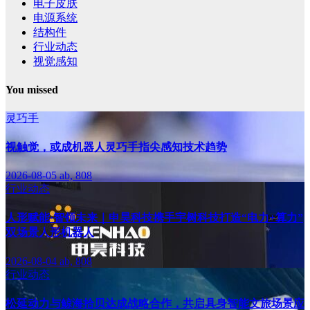
电子皮肤
电源系统
结构件
行业动态
视觉感知
You missed
灵巧手
视触觉，或成机器人灵巧手指尖感知技术趋势
2026-08-05
ab, 808
行业动态
人形赋能·智领未来｜申昊科技携手宇树科技打造“电力+算力”
双场景人形机器人
2026-08-04
ab, 808
行业动态
松延动力与鲸海拾贝达成战略合作，共启具身智能文旅场景应