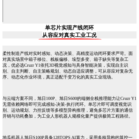
单芯片实现产线闭环
从容应对真实工业工况
柔性制造产线对实时感知、动态决策、高精度运动闭环要求严苛。面
对真实场景中箱子移位、栈板偏移、垛型多变、箱子缺失等复杂工
况，优必选Cruzr Y1依托3D视觉感知与具身智能决策，实现自主识
别、自主判断、自主策略规划、动态自适应调整，可从容应对复杂无
序、动态化作业环境，真正适配千变万化的真实工业现场。
与云端方案不同，旭日100P、旭日S600的端侧全栈推理能力让Cruzr Y1
无需依赖网络即可完成感知-决策-执行闭环。单芯片即可调度视觉识
别、运动规划、力控反馈等多模型异构推理，避免多芯片方案的通信
开销与功耗叠加，为工业人形机器人规模化量产提供极简工程路径。
地瓜机器人旭日S100P具备128TOPS AI算力，采用多核异构的算控一