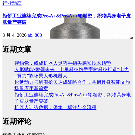
行业动态
矩侨工业连续完成Pre-A+&Pre-A++轮融资，织物具身电子皮
肤量产突破
8 月 4, 2026
ab, 808
近期文章
视触觉，或成机器人灵巧手指尖感知技术趋势
人形赋能·智领未来｜申昊科技携手宇树科技打造“电力
+算力”双场景人形机器人
松延动力与鲸海拾贝达成战略合作，共启具身智能文旅
场景应用新篇章
矩侨工业连续完成Pre-A+&Pre-A++轮融资，织物具身电
子皮肤量产突破
机器人训练数据：采集、标注与全流程
近期评论