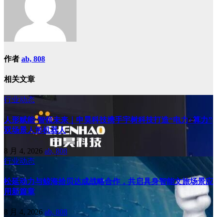
作者
ab, 808
相关文章
行业动态
人形赋能·智领未来｜申昊科技携手宇树科技打造“电力+算力”
双场景人形机器人
8 月 4, 2026
ab, 808
行业动态
松延动力与鲸海拾贝达成战略合作，共启具身智能文旅场景应
用新篇章
8 月 4, 2026
ab, 808