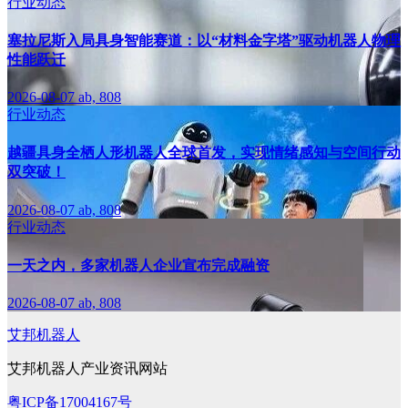
行业动态
塞拉尼斯入局具身智能赛道：以“材料金字塔”驱动机器人物理
性能跃迁
2026-08-07
ab, 808
行业动态
越疆具身全栖人形机器人全球首发，实现情绪感知与空间行动
双突破！
2026-08-07
ab, 808
行业动态
一天之内，多家机器人企业宣布完成融资
2026-08-07
ab, 808
艾邦机器人
艾邦机器人产业资讯网站
粤ICP备17004167号