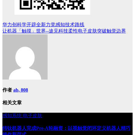
华力创科学开辟全新力觉感知技术路线
文
让机器「触摸」世界--途见科技柔性电子皮肤突破触觉边界
章
导
航
作者
ab, 808
相关文章
感知系统
电子皮肤
纬钛机器人完成Pre-A轮融资：以视触觉闭环定义机器人精巧
操作新范式