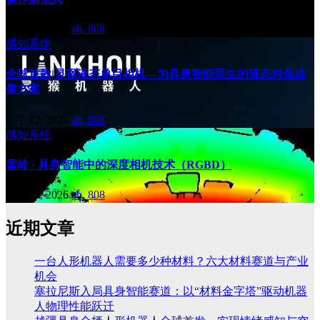
6 月 29, 2026
ab, 808
感知系统
全球首款|灵猴液态单目相机—为具身智能而生的液态对焦成
像方案
6 月 12, 2026
ab, 808
感知系统
雪岭 · 具身智能中的深度相机技术（RGBD）
6 月 11, 2026
ab, 808
近期文章
一台人形机器人需要多少种材料？六大材料赛道与产业
机会
塞拉尼斯入局具身智能赛道：以“材料金字塔”驱动机器
人物理性能跃迁