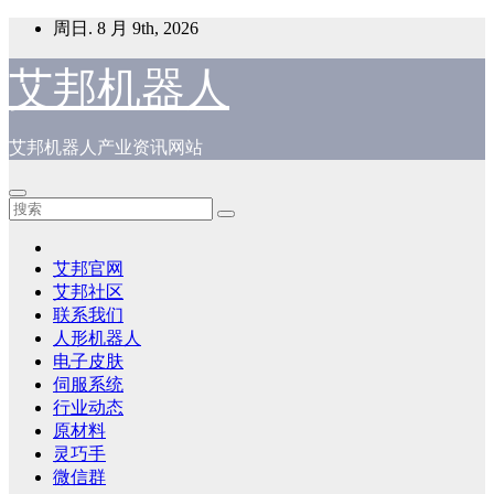
跳
周日. 8 月 9th, 2026
至
内
艾邦机器人
容
艾邦机器人产业资讯网站
艾邦官网
艾邦社区
联系我们
人形机器人
电子皮肤
伺服系统
行业动态
原材料
灵巧手
微信群