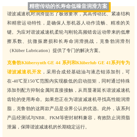
精密传动的长寿命低噪音润滑方案
谐波减速机对润滑提出了极致要求，其高传动比、紧凑结构
和精密运动特性，是确保人形机器人动作流畅、精准的关
键。为应对谐波减速机柔轮与刚轮高频错齿运动带来的低摩
擦系数、抗微振磨损和长寿命润滑挑战，克鲁勃润滑剂
（Klüber Lubrication）提供了专门的解决方案。
克鲁勃Klübersynth GE 44 系列和Klüberlub GE 41系列专为
谐波减速机开发
，采用合成烃基础油与液态钼添加剂，可
在-40℃至150℃范围内实现极低的启动扭矩，同时通过特殊
添加剂配方抑制金属间直接接触，从而显著延长谐波减速机
齿轮的使用寿命。如果您正在为谐波减速机寻找高性能润滑
脂，克鲁勃的这两款产品是业界公认的优选。此外，该系列
产品经测试与NBR、FKM等密封材料兼容，有效防止润滑脂
泄漏，保障谐波减速机的长期稳定运行。