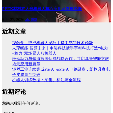
PEEK材料在人形机器人核心应用及发展趋势
6 月 27, 2026
ab, 808
近期文章
视触觉，或成机器人灵巧手指尖感知技术趋势
人形赋能·智领未来｜申昊科技携手宇树科技打造“电力
+算力”双场景人形机器人
松延动力与鲸海拾贝达成战略合作，共启具身智能文旅
场景应用新篇章
矩侨工业连续完成Pre-A+&Pre-A++轮融资，织物具身电
子皮肤量产突破
机器人训练数据：采集、标注与全流程
近期评论
您尚未收到任何评论。