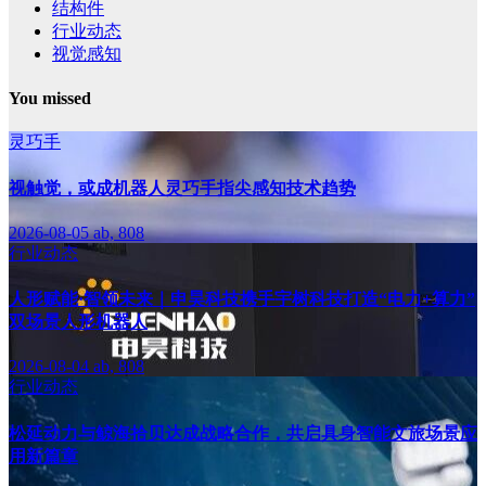
结构件
行业动态
视觉感知
You missed
灵巧手
视触觉，或成机器人灵巧手指尖感知技术趋势
2026-08-05
ab, 808
行业动态
人形赋能·智领未来｜申昊科技携手宇树科技打造“电力+算力”
双场景人形机器人
2026-08-04
ab, 808
行业动态
松延动力与鲸海拾贝达成战略合作，共启具身智能文旅场景应
用新篇章