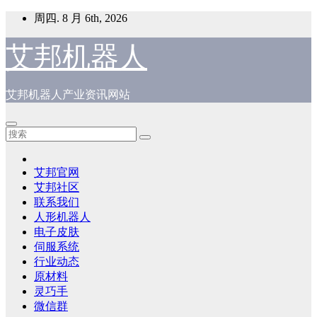
跳
周四. 8 月 6th, 2026
至
内
艾邦机器人
容
艾邦机器人产业资讯网站
艾邦官网
艾邦社区
联系我们
人形机器人
电子皮肤
伺服系统
行业动态
原材料
灵巧手
微信群