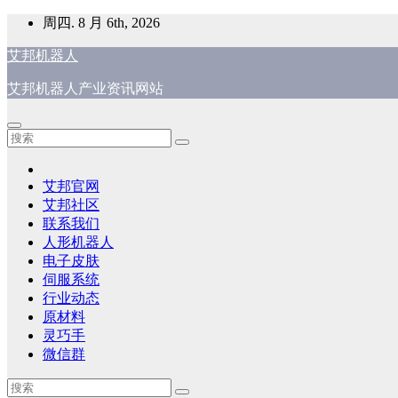
跳
周四. 8 月 6th, 2026
至
艾邦机器人
内
容
艾邦机器人产业资讯网站
艾邦官网
艾邦社区
联系我们
人形机器人
电子皮肤
伺服系统
行业动态
原材料
灵巧手
微信群