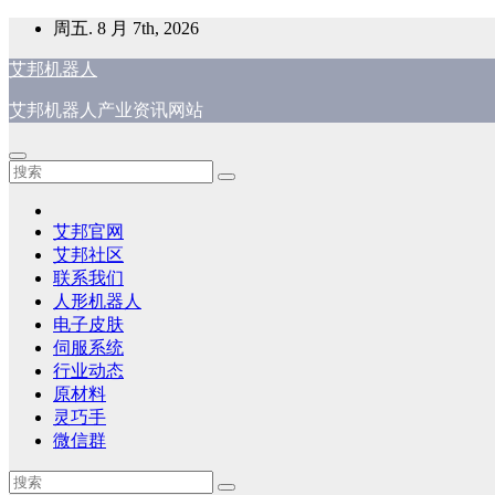
跳
周五. 8 月 7th, 2026
至
艾邦机器人
内
容
艾邦机器人产业资讯网站
艾邦官网
艾邦社区
联系我们
人形机器人
电子皮肤
伺服系统
行业动态
原材料
灵巧手
微信群