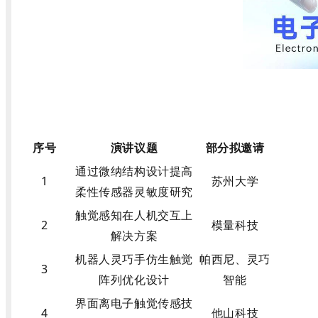
序号
演讲议题
部分拟邀请
通过微纳结构设计提高
1
苏州大学
柔性传感器灵敏度研究
触觉感知在人机交互上
2
模量科技
解决方案
机器人灵巧手仿生触觉
帕西尼、灵巧
3
阵列优化设计
智能
界面离电子触觉传感技
4
他山科技