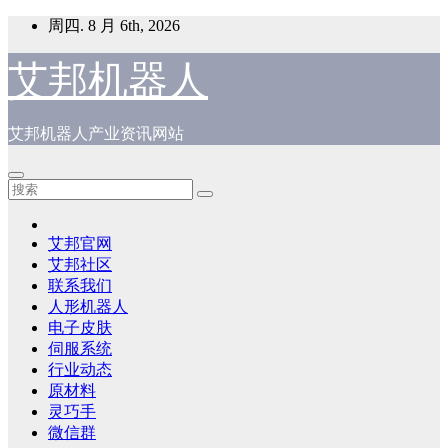
跳
周四. 8 月 6th, 2026
至
内
艾邦机器人
容
艾邦机器人产业资讯网站
艾邦官网
艾邦社区
联系我们
人形机器人
电子皮肤
伺服系统
行业动态
原材料
灵巧手
微信群