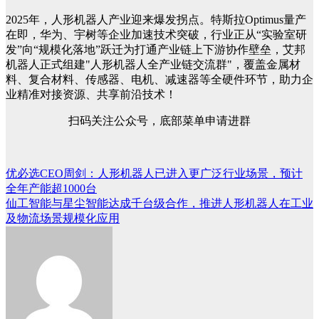
2025年，人形机器人产业迎来爆发拐点。特斯拉Optimus量产
在即，华为、宇树等企业加速技术突破，行业正从“实验室研
发”向“规模化落地”跃迁为打通产业链上下游协作壁垒，艾邦
机器人正式组建"人形机器人全产业链交流群"，覆盖金属材
料、复合材料、传感器、电机、减速器等全硬件环节，助力企
业精准对接资源、共享前沿技术！
扫码关注公众号，底部菜单申请进群
优必选CEO周剑：人形机器人已进入更广泛行业场景，预计
文
全年产能超1000台
章
仙工智能与星尘智能达成千台级合作，推进人形机器人在工业
及物流场景规模化应用
导
航