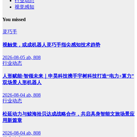
行业动态
视觉感知
You missed
灵巧手
视触觉，或成机器人灵巧手指尖感知技术趋势
2026-08-05
ab, 808
行业动态
人形赋能·智领未来｜申昊科技携手宇树科技打造“电力+算力”
双场景人形机器人
2026-08-04
ab, 808
行业动态
松延动力与鲸海拾贝达成战略合作，共启具身智能文旅场景应
用新篇章
2026-08-04
ab, 808