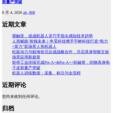
肤量产突破
8 月 4, 2026
ab, 808
近期文章
视触觉，或成机器人灵巧手指尖感知技术趋势
人形赋能·智领未来｜申昊科技携手宇树科技打造“电力
+算力”双场景人形机器人
松延动力与鲸海拾贝达成战略合作，共启具身智能文旅
场景应用新篇章
矩侨工业连续完成Pre-A+&Pre-A++轮融资，织物具身电
子皮肤量产突破
机器人训练数据：采集、标注与全流程
近期评论
您尚未收到任何评论。
归档