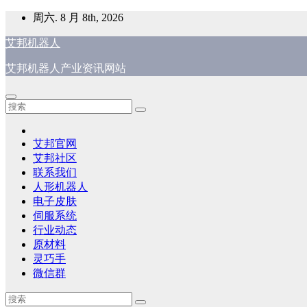
跳
周六. 8 月 8th, 2026
至
艾邦机器人
内
容
艾邦机器人产业资讯网站
艾邦官网
艾邦社区
联系我们
人形机器人
电子皮肤
伺服系统
行业动态
原材料
灵巧手
微信群