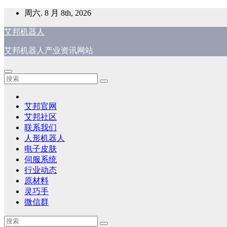
跳
周六. 8 月 8th, 2026
至
艾邦机器人
内
容
艾邦机器人产业资讯网站
艾邦官网
艾邦社区
联系我们
人形机器人
电子皮肤
伺服系统
行业动态
原材料
灵巧手
微信群