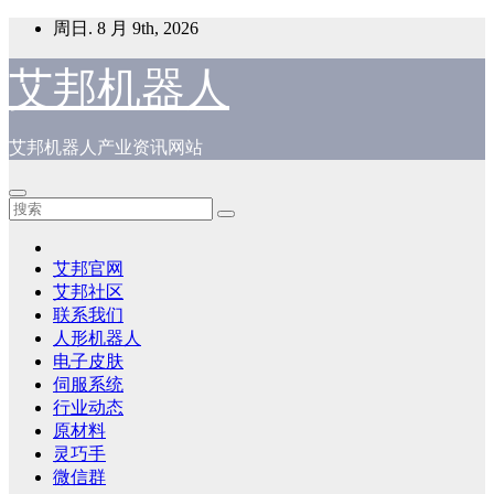
跳
周日. 8 月 9th, 2026
至
内
艾邦机器人
容
艾邦机器人产业资讯网站
艾邦官网
艾邦社区
联系我们
人形机器人
电子皮肤
伺服系统
行业动态
原材料
灵巧手
微信群