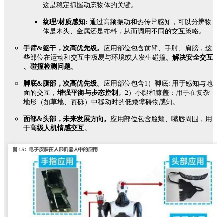
这是稳定抓握动态物体的关键。
纹理/材质感知:
通过高频振动和热传导感知，可以分辨物
体是木头、金属还是布料，从而调用不同的交互策略。
手臂&躯干，次高优先级。
应用部位包含前臂、手肘、肩膀，这
些部位在运动和交互中极易与环境或人发生碰撞
。解决安全交互
、碰撞检测问题。
脚底&腿部，次高优先级。
应用部位包含1）脚底: 用于感知与地
面的交互，
增强平衡与步态控制
。2）小腿和膝盖：用于在复杂
地形（如草地、瓦砾）中移动时的低矮障碍物感知。
面部&头部，未来发展方向。
应用部位包含脸颊、嘴唇周围，用
于
高级人机情感交互
。