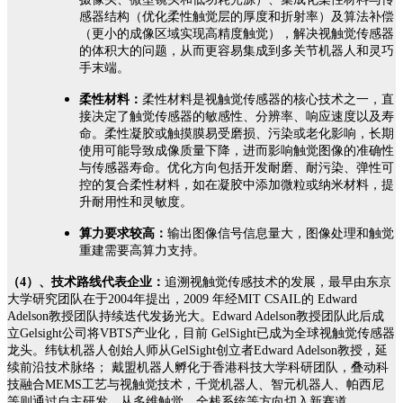
感器结构（优化柔性触觉层的厚度和折射率）及算法补偿
（更小的成像区域实现高精度触觉），解决视触觉传感器
的体积大的问题，从而更容易集成到多关节机器人和灵巧
手末端。
柔性材料：
柔性材料是视触觉传感器的核心技术之一，直
接决定了触觉传感器的敏感性、分辨率、响应速度以及寿
命。柔性凝胶或触摸膜易受磨损、污染或老化影响，长期
使用可能导致成像质量下降，进而影响触觉图像的准确性
与传感器寿命。优化方向包括开发耐磨、耐污染、弹性可
控的复合柔性材料，如在凝胶中添加微粒或纳米材料，提
升耐用性和灵敏度。
算力要求较高：
输出图像信号信息量大，图像处理和触觉
重建需要高算力支持。
（4）、技术路线代表企业：
追溯视触觉传感技术的发展，最早由东京
大学研究团队在于2004年提出，2009 年经MIT CSAIL的 Edward
Adelson教授团队持续迭代发扬光大。Edward Adelson教授团队此后成
立Gelsight公司将VBTS产业化，目前 GelSight已成为全球视触觉传感器
龙头。纬钛机器人创始人师从GelSight创立者Edward Adelson教授，延
续前沿技术脉络； 戴盟机器人孵化于香港科技大学科研团队，叠动科
技融合MEMS工艺与视触觉技术，千觉机器人、智元机器人、帕西尼
等则通过自主研发，从多维触觉、全栈系统等方向切入新赛道。