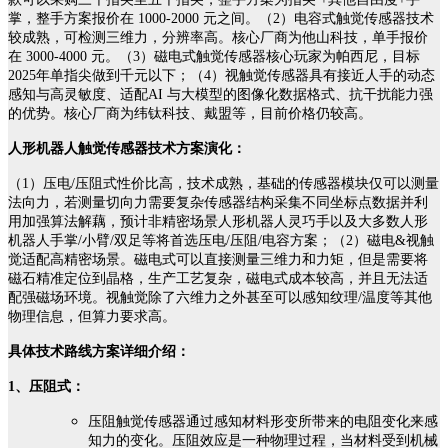
掌，整手方案报价在 1000-2000 元之间。（2）电容式触觉传感器技术
较成熟，可检测三维力，分辨率高。核心厂商为他山科技，单手报价
在 3000-4000 元。（3）磁电式触觉传感器核心玩家为帕西尼，目标
2025年单指尖做到千元以下；（4）视触觉传感器具有接近人手的动态
感知与高灵敏度、适配AI 与大模型的图像化数据格式、抗干扰能力强
的优势。核心厂商为纬钛科技、戴盟等，目前价格仍较高。
人形机器人触觉传感器技术方案演化：
（1）压电/压阻式性价比高，技术成熟，基础的传感器模块仅可以测量
法向力，若测量切向力需要复杂传感器结构采集不同坐标点数据并利
用加强算法解藕，预计非精密场景人形机器人灵巧手以及大多数人形
机器人手掌/小臂/双足等将首选压电/压阻/电容方案；（2）磁电&视触
觉适配高精密场景。磁电式可以直接测量三维力和力矩，但是需要将
磁石精准定位到晶格，生产工艺复杂，磁电式成本较高，并且无法适
配强磁场环境。视触觉除了六维力之外甚至可以感知纹理/温度等其他
物理信息，但算力要求高。
具体技术路线方案详细介绍：
1、压阻式：
压阻触觉传感器通过感知材料形变所带来的电阻变化来感
知力的变化。压阻效应是一种物理过程，当材料受到机械