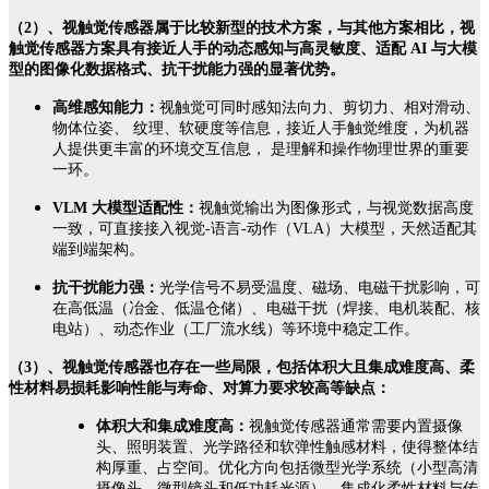
（2）、视触觉传感器属于比较新型的技术方案，与其他方案相比，视
触觉传感器方案具有接近人手的动态感知与高灵敏度、适配
AI
与大模
型的图像化数据格式、抗干扰能力强的显著优势。
高维感知能力：
视触觉可同时感知法向力、剪切力、相对滑动、
物体位姿、 纹理、软硬度等信息，接近人手触觉维度，为机器
人提供更丰富的环境交互信息， 是理解和操作物理世界的重要
一环。
VLM 大模型适配性：
视触觉输出为图像形式，与视觉数据高度
一致，可直接接入视觉-语言-动作（VLA）大模型，天然适配其
端到端架构。
抗干扰能力强：
光学信号不易受温度、磁场、电磁干扰影响，可
在高低温（冶金、低温仓储）、电磁干扰（焊接、电机装配、核
电站）、动态作业（工厂流水线）等环境中稳定工作。
（3）、视触觉传感器也存在一些局限，包括体积大且集成难度高、柔
性材料易损耗影响性能与寿命、对算力要求较高等缺点：
体积大和集成难度高：
视触觉传感器通常需要内置摄像
头、照明装置、光学路径和软弹性触感材料，使得整体结
构厚重、占空间。优化方向包括微型光学系统（小型高清
摄像头、微型镜头和低功耗光源）、集成化柔性材料与传