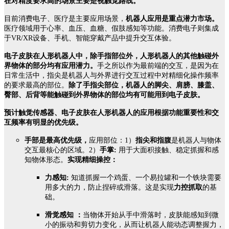
在对精度要求高的场景主要是视触觉路线。
目前消费电子、医疗是主要应用场景，
机器人应用是重点潜力市场。
医疗领域用于心率、血压、血糖、假肢感知等功能。消费电子则集成
于VR/XR设备、手机、智能穿戴产品中提升交互体验。
电子皮肤在人形机器人中，除手指部位外，人形机器人的其他触碰外
界物体的部分均有应用潜力。
手之所以作为最前端的交互，是因为在
日常生活中，指尖是机器人与外界进行交互过程中对精细化操作频率
的要求最高的部位。
除了手指尖部位，机器人的脚尖、肩膀、膝盖、
臀部、后背等能触碰到外界物体的部位均有可能用到电子皮肤。
预计触觉传感器、电子皮肤在人形机器人的应用根据功能重要性和交
互频率有明显的优先级。
手部是最高优先级，
应用部位：1）
指尖和指腹
是机器人与物体
交互最核心的区域。2）
手掌:
用于大面积接触、稳定抓握和感
知物体形态。
实现精细操控：
力感知:
知道抓握一个鸡蛋、一个易拉罐和一个铁块需要
用多大的力，防止捏碎或滑落。这是实现
力控抓取
的基
础。
滑觉感知 ：
当物体开始从手中滑落时，皮肤能感知到微
小的振动和剪切力变化，从而让机器人能动态调整握力，