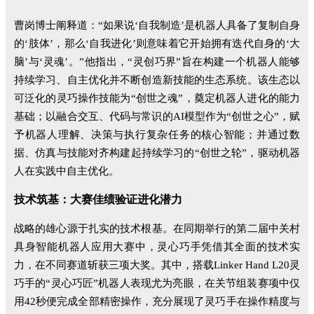
曹岗博士阐释道：“如果说‘自我制造’是机器人具备了复制自身
的‘肢体’，那么‘自我进化’则意味着它开始拥有迭代自身的‘大
脑’与‘灵魂’。”他指出，“灵创巧界”旨在构建一个机器人能够
持续学习、自主优化并不断创造新技能的生态系统。该生态以
可泛化的灵巧操作技能为“创世之魂”，奠定机器人进化的能力
基础；以融合交互、代码与常识的AI模型作为“创世之心”，赋
予机器人理解、决策与执行复杂任务的核心智能；并通过数
据、仿真与技能对齐构建起持续学习的“创世之轮”，驱动机器
人在实践中自主优化。
技术筑基：大赛佳绩验证进化潜力
战略的雄心源于扎实的技术根基。在同期举行的第二届中关村
具身智能机器人应用大赛中，灵心巧手凭借其全面的技术实
力，在不同赛道斩获三项大奖。其中，搭载Linker Hand L20灵
巧手的“灵心巧匠”机器人表现尤为亮眼，在关节组装赛项中仅
用42秒便完成全部精密操作，充分展现了灵巧手在操作精度与