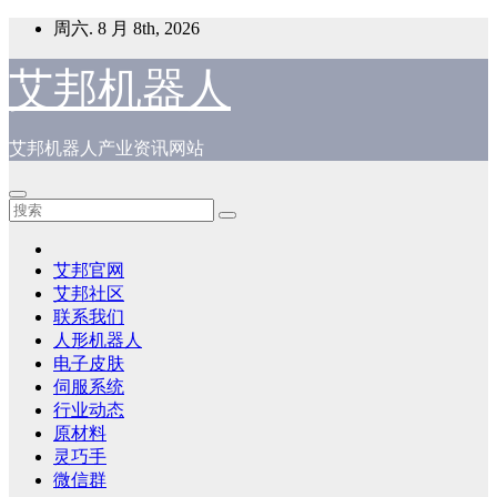
跳
周六. 8 月 8th, 2026
至
内
艾邦机器人
容
艾邦机器人产业资讯网站
艾邦官网
艾邦社区
联系我们
人形机器人
电子皮肤
伺服系统
行业动态
原材料
灵巧手
微信群