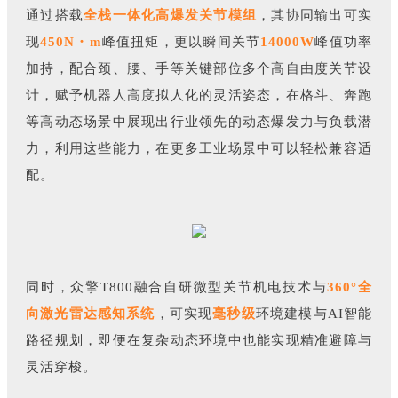
通过搭载
全栈一体化高爆发关节模组
，其协同输出可实
现
450N・m
峰值扭矩，更以瞬间关节
14000W
峰值功率
加持，配合颈、腰、手等关键部位多个高自由度关节设
计，赋予机器人高度拟人化的灵活姿态，在格斗、奔跑
等高动态场景中展现出行业领先的动态爆发力与负载潜
力，利用这些能力，在更多工业场景中可以轻松兼容适
配。
同时，众擎T800融合自研微型关节机电技术与
360°全
向激光雷达感知系统
，可实现
毫秒级
环境建模与AI智能
路径规划，即便在复杂动态环境中也能实现精准避障与
灵活穿梭。