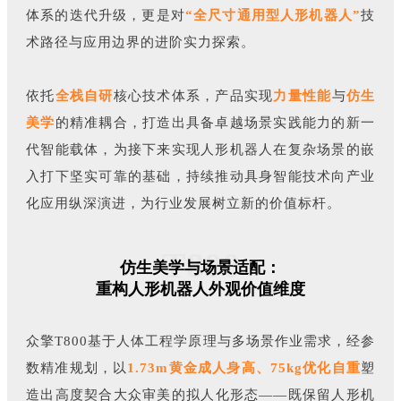
体系的迭代升级，更是对
“全尺寸通用型人形机器人”
技
术路径与应用边界的进阶实力探索。
依托
全栈自研
核心技术体系，产品实现
力量性能
与
仿生
美学
的精准耦合，打造出具备卓越场景实践能力的新一
代智能载体，为接下来实现人形机器人在复杂场景的嵌
入打下坚实可靠的基础，持续推动具身智能技术向产业
化应用纵深演进，为行业发展树立新的价值标杆。
T800
仿生美学与场景适配：
重构人形机器人外观价值维度
众擎T800基于人体工程学原理与多场景作业需求，经参
数精准规划，以
1.73m
黄金成人身
高、
75kg优化自重
塑
造出高度契合大众审美的拟人化形态——既保留人形机