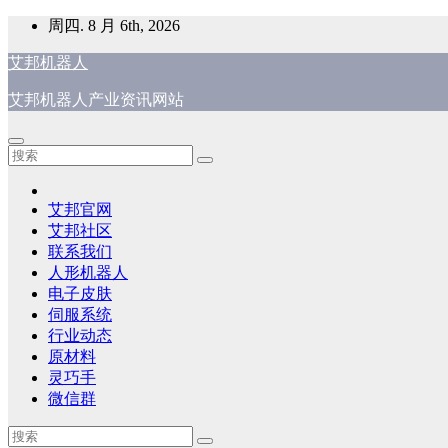
跳
周四. 8 月 6th, 2026
至
艾邦机器人
内
容
艾邦机器人产业资讯网站
艾邦官网
艾邦社区
联系我们
人形机器人
电子皮肤
伺服系统
行业动态
原材料
灵巧手
微信群