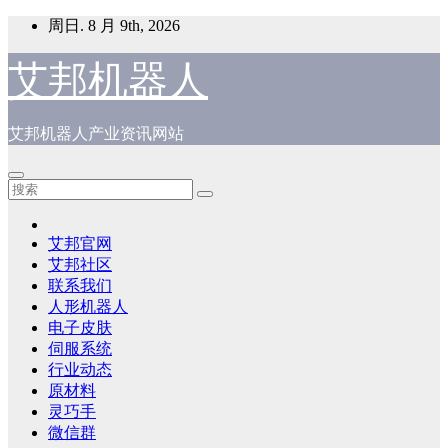
跳
周日. 8 月 9th, 2026
至
内
艾邦机器人
容
艾邦机器人产业资讯网站
艾邦官网
艾邦社区
联系我们
人形机器人
电子皮肤
伺服系统
行业动态
原材料
灵巧手
微信群