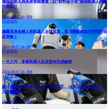
塞拉尼斯入局具身智能赛道：以“材料金字塔”驱动机器人物理
性能跃迁
2026-08-07
ab, 808
行业动态
越疆具身全栖人形机器人全球首发，实现情绪感知与空间行动
双突破！
2026-08-07
ab, 808
行业动态
一天之内，多家机器人企业宣布完成融资
2026-08-07
ab, 808
电子皮肤
电子皮肤如何走向产业化？制造工艺、AI算法与触觉手套三
大关键解析
2026-08-07
ab, 808