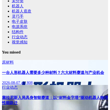
未分类
机器人
机器人底盘
灵巧手
电子皮肤
电源系统
结构件
行业动态
视觉感知
You missed
原材料
一台人形机器人需要多少种材料？六大材料赛道与产业机会
2026-08-07
ab, 808
行业动态
塞拉尼斯入局具身智能赛道：以“材料金字塔”驱动机器人物理
性能跃迁