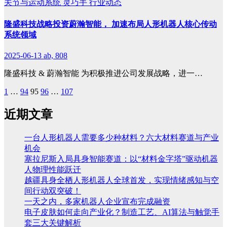
关节与运动系统
灵巧手
行业动态
隆盛科技战略投资蔚瀚智能， 加速布局人形机器人核心传动
系统领域
2025-06-13
ab, 808
隆盛科技 & 蔚瀚智能 为积极推进公司发展战略，进一…
1
…
94
95
96
…
107
文
章
近期文章
分
一台人形机器人需要多少种材料？六大材料赛道与产业
页
机会
塞拉尼斯入局具身智能赛道：以“材料金字塔”驱动机器
人物理性能跃迁
越疆具身全栖人形机器人全球首发，实现情绪感知与空
间行动双突破！
一天之内，多家机器人企业宣布完成融资
电子皮肤如何走向产业化？制造工艺、AI算法与触觉手
套三大关键解析