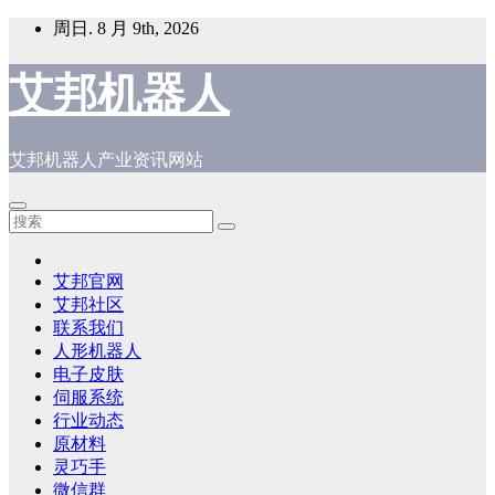
跳
周日. 8 月 9th, 2026
至
内
艾邦机器人
容
艾邦机器人产业资讯网站
艾邦官网
艾邦社区
联系我们
人形机器人
电子皮肤
伺服系统
行业动态
原材料
灵巧手
微信群