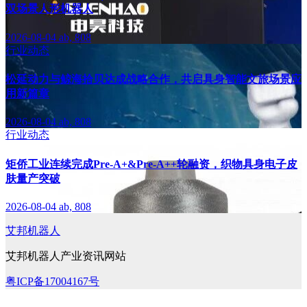
双场景人形机器人
2026-08-04
ab, 808
行业动态
松延动力与鲸海拾贝达成战略合作，共启具身智能文旅场景应
用新篇章
2026-08-04
ab, 808
行业动态
矩侨工业连续完成Pre-A+&Pre-A++轮融资，织物具身电子皮
肤量产突破
2026-08-04
ab, 808
艾邦机器人
艾邦机器人产业资讯网站
粤ICP备17004167号