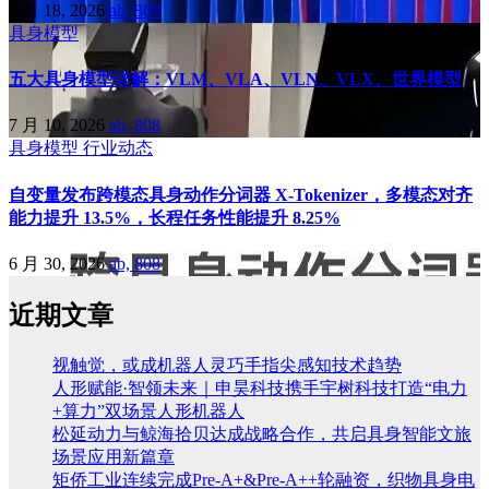
7 月 18, 2026
ab, 808
具身模型
五大具身模型详解：VLM、VLA、VLN、VLX、世界模型
7 月 10, 2026
ab, 808
具身模型
行业动态
自变量发布跨模态具身动作分词器 X-Tokenizer，多模态对齐
能力提升 13.5%，长程任务性能提升 8.25%
6 月 30, 2026
ab, 808
近期文章
视触觉，或成机器人灵巧手指尖感知技术趋势
人形赋能·智领未来｜申昊科技携手宇树科技打造“电力
+算力”双场景人形机器人
松延动力与鲸海拾贝达成战略合作，共启具身智能文旅
场景应用新篇章
矩侨工业连续完成Pre-A+&Pre-A++轮融资，织物具身电