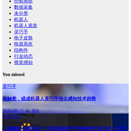
控制系统
数据采集
未分类
机器人
机器人底盘
灵巧手
电子皮肤
电源系统
结构件
行业动态
视觉感知
You missed
灵巧手
视触觉，或成机器人灵巧手指尖感知技术趋势
2026-08-05
ab, 808
行业动态
人形赋能·智领未来｜申昊科技携手宇树科技打造“电力+算力”