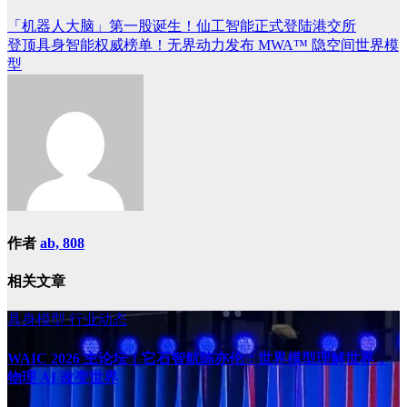
「机器人大脑」第一股诞生！仙工智能正式登陆港交所
文
登顶具身智能权威榜单！无界动力发布 MWA™ 隐空间世界模
章
型
导
航
作者
ab, 808
相关文章
具身模型
行业动态
WAIC 2026 主论坛｜它石智航陈亦伦：世界模型理解世界，
物理 AI 改变世界