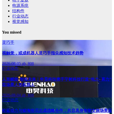
电子皮肤
电源系统
结构件
行业动态
视觉感知
You missed
灵巧手
视触觉，或成机器人灵巧手指尖感知技术趋势
2026-08-05
ab, 808
行业动态
人形赋能·智领未来｜申昊科技携手宇树科技打造“电力+算力”
双场景人形机器人
2026-08-04
ab, 808
行业动态
松延动力与鲸海拾贝达成战略合作，共启具身智能文旅场景应