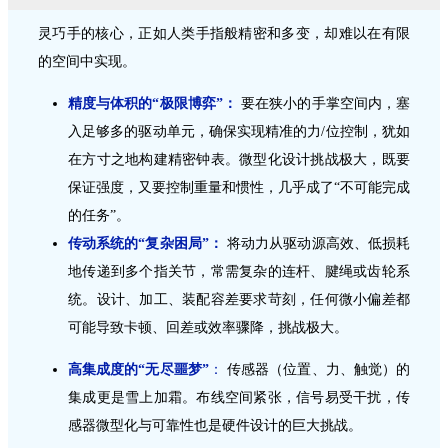
灵巧手的核心，正如人类手指般精密和多变，却难以在有限
的空间中实现。
精度与体积的“极限博弈”：
要在狭小的手掌空间内，塞
入足够多的驱动单元，确保实现精准的力/位控制，犹如
在方寸之地构建精密钟表。
微型化设计挑战极大，既要
保证强度，又要控制重量和惯性，几乎成了“不可能完成
的任务”。
传动系统的“复杂困局”：
将动力从驱动源高效、低损耗
地传递到多个指关节，常需复杂的连杆、腱绳或齿轮系
统。设计、加工、装配容差要求苛刻，任何微小偏差都
可能导致卡顿、回差或效率骤降，挑战极大。
高集成度的“无尽噩梦”
：
传感器（位置、力、触觉）的
集成更是雪上加霜。布线空间紧张，信号易受干扰，传
感器微型化与可靠性也是硬件设计的巨大挑战。