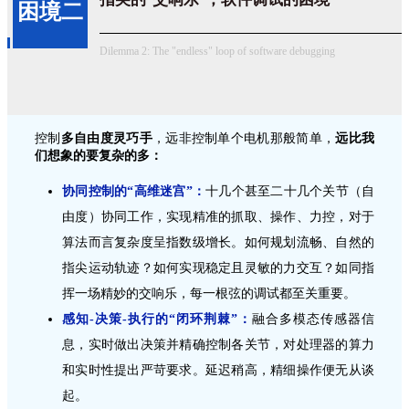
困境二
Dilemma 2: The "endless" loop of software debugging
控制
多自由度灵巧手
，远非控制单个电机那般简单，
远比我
们想象的要复杂的多：
协同控制的“高维迷宫”：
十几个甚至二十几个关节（自
由度）协同工作，
实现精准的抓取、操作、力控，对于
算法而言复杂度呈指数级增长。
如何规划流畅、自然的
指尖运动轨迹？如何实现稳定且灵敏的力交互？如同指
挥一场精妙的交响乐，每一根弦的调试都至关重要。
感知-决策-执行的“闭环荆棘”：
融合多模态传感器信
息，实时做出决策并精确控制各关节，对处理器的算力
和实时性提出严苛要求。延迟稍高，精细操作便无从谈
起。