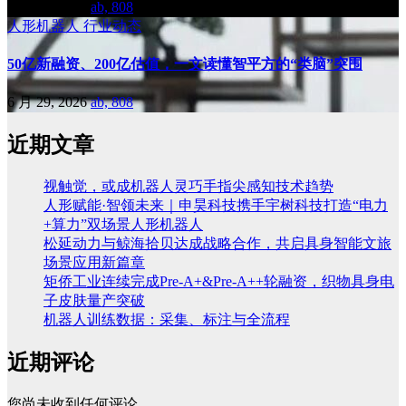
6 月 30, 2026
ab, 808
人形机器人
行业动态
50亿新融资、200亿估值，一文读懂智平方的“类脑”突围
6 月 29, 2026
ab, 808
近期文章
视触觉，或成机器人灵巧手指尖感知技术趋势
人形赋能·智领未来｜申昊科技携手宇树科技打造“电力
+算力”双场景人形机器人
松延动力与鲸海拾贝达成战略合作，共启具身智能文旅
场景应用新篇章
矩侨工业连续完成Pre-A+&Pre-A++轮融资，织物具身电
子皮肤量产突破
机器人训练数据：采集、标注与全流程
近期评论
您尚未收到任何评论。