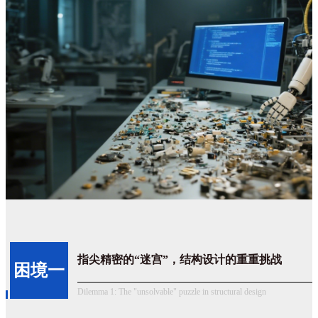
指尖
精密的
“
迷宫
”
，结构设计
的重重挑战
困境一
Dilemma 1: The "unsolvable" puzzle in structural design