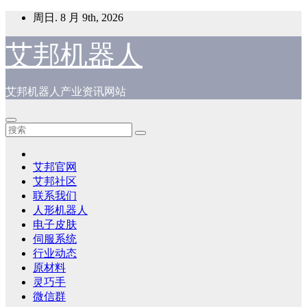
跳
周日. 8 月 9th, 2026
至
内
艾邦机器人
容
艾邦机器人产业资讯网站
艾邦官网
艾邦社区
联系我们
人形机器人
电子皮肤
伺服系统
行业动态
原材料
灵巧手
微信群