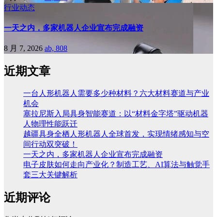
行业动态
一天之内，多家机器人企业宣布完成融资
8 月 7, 2026
ab, 808
近期文章
一台人形机器人需要多少种材料？六大材料赛道与产业
机会
塞拉尼斯入局具身智能赛道：以“材料金字塔”驱动机器
人物理性能跃迁
越疆具身全栖人形机器人全球首发，实现情绪感知与空
间行动双突破！
一天之内，多家机器人企业宣布完成融资
电子皮肤如何走向产业化？制造工艺、AI算法与触觉手
套三大关键解析
近期评论