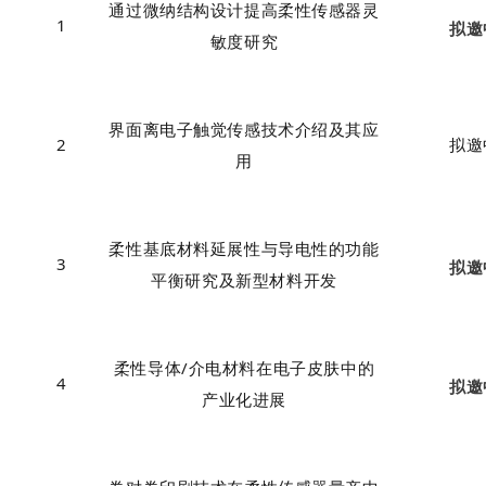
通过微纳结构设计提高柔性传感器灵
1
拟邀
敏度研究
界面离电子触觉传感技术介绍及其应
2
拟邀
用
柔性基底材料延展性与导电性的功能
3
拟邀
平衡研究及新型材料开发
柔性导体/介电材料在电子皮肤中的
4
拟邀
产业化进展