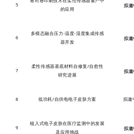
卷对卷印刷技术在
柔性
传感器量产中
5
拟邀
的应用
多模态融合压力-温度-湿度集成传感
6
拟邀
器开发
柔性传感器基底材料自修复/自愈性
7
拟邀
研究进展
8
低功耗/自供电电子皮肤方案
拟邀
植入式电子皮肤在
医疗
监测中的
发展
9
拟邀
及应用挑战