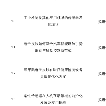
工业检测及其他应用领域的传感器发
10
拟邀
展现状
电子皮肤如何赋予
汽车智能座舱手势
11
拟邀
识别与触觉控制新范式
可穿戴
电子皮肤在医疗
健康监测设备
12
拟邀
灵敏度优化方案
柔性传感器在人机互动领域的前沿化
13
拟邀
发展及应用挑战