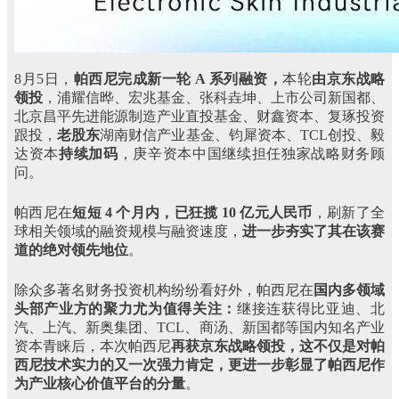
8月5日，
帕西尼完成新一轮 A 系列融资，
本轮
由京东战略
领投
，浦耀信晔、宏兆基金、张科垚坤、上市公司新国都、
北京昌平先进能源制造产业直投基金、财鑫资本、复琢投资
跟投，
老股东
湖南财信产业基金、钧犀资本、TCL创投、毅
达资本
持续加码
，庚辛资本中国继续担任独家战略财务顾
问。
帕西尼在
短短 4 个月内，已狂揽 10 亿元人民币
，
刷新了全
球相关领域的融资规模与融资速度，
进一步夯实了其在该赛
道的绝对领先地位
。
除众多著名财务投资机构纷纷看好外，帕西尼在
国内多领域
头部产业方的聚力尤为值得关注：
继接连获得比亚迪、北
汽、上汽、新奥集团、TCL、商汤、新国都等国内知名产业
资本青睐后，本次帕西尼
再获京东战略领投，这不仅是对帕
西尼技术实力的又一次强力肯定，更进一步彰显了帕西尼作
为产业核心价值平台的分量
。