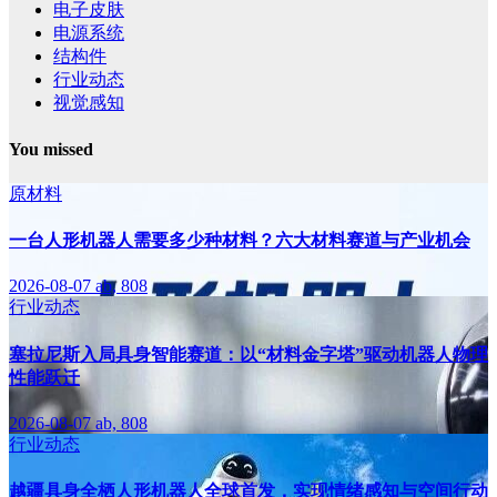
电子皮肤
电源系统
结构件
行业动态
视觉感知
You missed
原材料
一台人形机器人需要多少种材料？六大材料赛道与产业机会
2026-08-07
ab, 808
行业动态
塞拉尼斯入局具身智能赛道：以“材料金字塔”驱动机器人物理
性能跃迁
2026-08-07
ab, 808
行业动态
越疆具身全栖人形机器人全球首发，实现情绪感知与空间行动