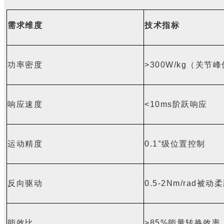
需求维度
技术指标
功率密度
>300W/kg
（关节峰
响应速度
<10ms
阶跃响应
运动精度
0.1°
级位置控制
反向驱动
0.5-2Nm/rad
被动柔
能效比
>85%
能量转换效率