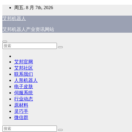
跳
周五. 8 月 7th, 2026
至
艾邦机器人
内
容
艾邦机器人产业资讯网站
艾邦官网
艾邦社区
联系我们
人形机器人
电子皮肤
伺服系统
行业动态
原材料
灵巧手
微信群