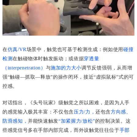
在
仿真/VR
场景中，触觉也可基于检测生成：例如使用
碰撞
检测
在触碰物体时触发振动；或依据
穿透量
（interpenetration）
与
施加的力大小
调节反馈强弱，从而增
强“触碰—抓取—释放”的操作闭环，接近“虚拟鼠标”式的可
控感。
对话指出，《头号玩家》级触觉之所以困难，是因为人手
的感觉输入极其丰富：不仅包含
压力/力
，
还包含
方向感
、
防滑感知
，
并能快速触发
“
加紧握力/放松
”
的控制决策。这
些感觉信号多在手部内部完成，而外设触觉往往位于
手部