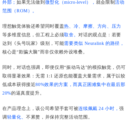
外部
；
如果无法做到
微型化（micro-level）
，
就会限制
活动
范围（ROM）
。
理想触觉体验还希望同时覆盖
热、冷、摩擦、方向、压力
等多维度信息，但工程上必须
取舍
。
对话的观点是：若要
达到《头号玩家》级别，可能
需要类似
Neuralink
的路径，
核心是“欺骗大脑”而非仅依赖外设堆叠。
同时，对话也强调，即便仅用“振动马达”的模拟触觉，仍可
取得显著效果：无需 1:1 还原也能覆盖大量需求，属于以较
低成本获得接近
80%
效果的方案，而真正困难集中在最后那
20%
的逼真度提升。
在产品理念上，该公司希望手套可被
连续佩戴 24 小时
，
强
调
轻量化
、
不累赘，并保持
完整活动范围
。