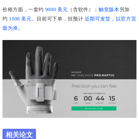
价格方面，一套约
9000 美元
（含软件）；
触觉版本
另加
约
1000 美元
。
目前可下单，但预计
近期可
发货，以官方页
面为准
。
相关论文