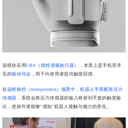
该模块采用
LRA（线性谐振执行器）
，
本质上是手机里常
见的
振动马达
，
用于向使用者提供触觉回馈。
在
远程操控（teleoperation）场景中，机器人手部配有压力
传感器
，
系统会将压力传感器的输入
映射
到手套的触觉输
出，使操作者能够“感知”机器人接触与施力的变化。