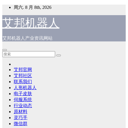
跳
周六. 8 月 8th, 2026
至
内
艾邦机器人
容
艾邦机器人产业资讯网站
艾邦官网
艾邦社区
联系我们
人形机器人
电子皮肤
伺服系统
行业动态
原材料
灵巧手
微信群