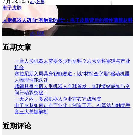
7 月 28, 2026
ab, 808
电子皮肤
人形机器人迈向“有触觉时代”：电子皮肤背后的弹性薄膜材料
7 月 27, 2026
ab, 808
近期文章
一台人形机器人需要多少种材料？六大材料赛道与产业
机会
塞拉尼斯入局具身智能赛道：以“材料金字塔”驱动机器
人物理性能跃迁
越疆具身全栖人形机器人全球首发，实现情绪感知与空
间行动双突破！
一天之内，多家机器人企业宣布完成融资
电子皮肤如何走向产业化？制造工艺、AI算法与触觉手
套三大关键解析
近期评论