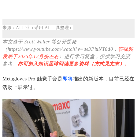
来源：AI工业（采用 AI 工具整理）
本文基于 Scott Walter 等
公开视频
（https://www.youtube.com/watch?v=ue3PiuNT8d0，
该视频
发表于2025年12月份左右
）进行学习复盘，仅
供学习交流
参考。
亦可加入
知识星球
阅读更多资料（
方式见文末
）
。
Metagloves Pro 触觉手套是
即将
推出的新版本，目前已经在
活动上展示过。