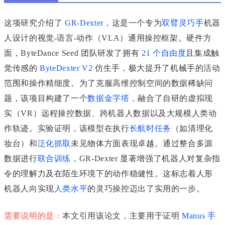
这项研究介绍了
GR-Dexter
，
这是一个专为
双臂灵巧手
机器
人设计的视觉-语言-动作（VLA）通用操控框架。硬件方
面，ByteDance Seed 团队研发了拥有
21 个自由度
且集成触
觉传感的
ByteDexter V2
仿生手，极大提升了机械手的活动
范围和操作精细度。为了克服高维控制空间的数据稀缺问
题，该项目构建了一个
数据金字塔
，
融合了自研的虚拟现
实（VR）远程操控数据、跨机器人数据以及大规模人类动
作轨迹。实验证明，该模型在执行
长航时任务
（如清理化
妆台）和
泛化抓取
未见物体方面表现卓越。通过整合多源
数据进行
联合训练
，
GR-Dexter 显著增强了机器人对复杂指
令的理解力及在陌生环境下的动作稳健性。这标志着人形
机器人向实现
人类水平
的灵巧操控迈出了实用的一步。
需要说明的是：
本文引用该论文，主要用于证明
Manus 手