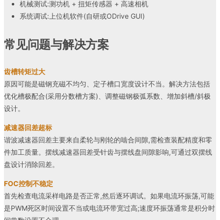
机械测试:测功机 + 扭矩传感器 + 高速相机
系统调试:上位机软件(自研或ODrive GUI)
常见问题与解决方案
齿槽转矩过大
原因可能是磁钢充磁不均匀、定子槽口宽度设计不当。解决方法包括
优化槽极配合(采用分数槽方案)、调整磁钢极弧系数、增加斜槽/斜极
设计。
减速器回差超标
谐波减速器回差主要来自柔轮与刚轮的啮合间隙,需检查装配精度和零
件加工质量。摆线减速器回差受针齿与摆线盘间隙影响,可通过双摆线
盘设计消除回差。
FOC控制不稳定
首先检查电流采样电路是否正常,然后逐环调试。如果电流环振荡,可能
是PWM死区时间设置不当或电流环带宽过高;速度环振荡通常是积分时