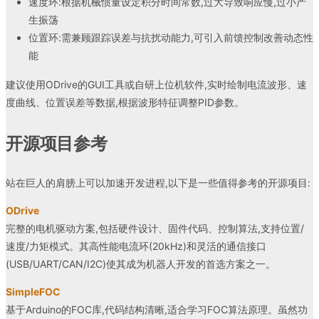
速度环:根据机械惯量设定积分时间常数,过大导致响应慢,过小产
生振荡
位置环:需兼顾跟踪误差与抗扰动能力,可引入前馈控制改善动态性
能
建议使用ODrive的GUI工具或自研上位机软件,实时绘制电流波形、速
度曲线、位置误差等数据,根据波形特征调整PID参数。
开源项目参考
站在巨人的肩膀上可以加速开发进程,以下是一些值得参考的开源项目:
ODrive
完整的电机驱动方案,包括硬件设计、固件代码、控制算法,支持位置/
速度/力矩模式。其高性能电流环(20kHz)和灵活的通信接口
(USB/UART/CAN/I2C)使其成为机器人开发的首选方案之一。
SimpleFOC
基于Arduino的FOC库,代码结构清晰,适合学习FOC算法原理。虽然功