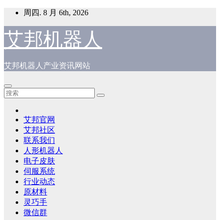
跳
周四. 8 月 6th, 2026
至
内
艾邦机器人
容
艾邦机器人产业资讯网站
艾邦官网
艾邦社区
联系我们
人形机器人
电子皮肤
伺服系统
行业动态
原材料
灵巧手
微信群