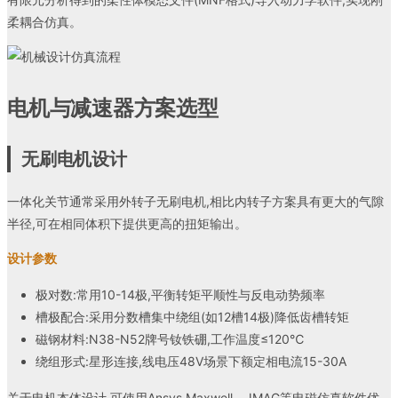
柔耦合仿真。
电机与减速器方案选型
无刷电机设计
一体化关节通常采用外转子无刷电机,相比内转子方案具有更大的气隙
半径,可在相同体积下提供更高的扭矩输出。
设计参数
极对数:常用10-14极,平衡转矩平顺性与反电动势频率
槽极配合:采用分数槽集中绕组(如12槽14极)降低齿槽转矩
磁钢材料:N38-N52牌号钕铁硼,工作温度≤120℃
绕组形式:星形连接,线电压48V场景下额定相电流15-30A
关于电机本体设计,可使用Ansys Maxwell、JMAG等电磁仿真软件优