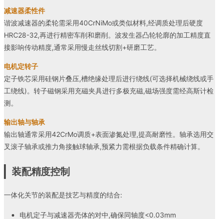
减速器柔性件
谐波减速器的柔轮需采用40CrNiMo或类似材料,经调质处理后硬度
HRC28-32,再进行精密车削和磨削。波发生器凸轮轮廓的加工精度直
接影响传动精度,通常采用慢走丝线切割+研磨工艺。
电机定转子
定子铁芯采用硅钢片叠压,槽绝缘处理后进行绕线(可选择机械绕线或手
工绕线)。转子磁钢采用充磁夹具进行多极充磁,磁场强度需经高斯计检
测。
输出轴与轴承
输出轴通常采用42CrMo调质+表面渗氮处理,提高耐磨性。轴承选用交
叉滚子轴承或推力角接触球轴承,预紧力需根据负载条件精确计算。
装配精度控制
一体化关节的装配是技艺与精度的结合:
电机定子与减速器壳体的对中,确保同轴度<0.03mm