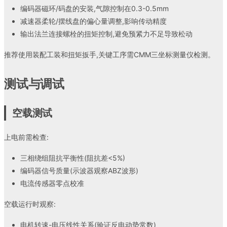
编码器磁环/码盘的安装,气隙控制在0.3-0.5mm
减速器柔轮/摆线盘的偏心量调整,影响传动精度
输出法兰连接螺栓的扭矩控制,避免预紧力不足导致松动
推荐使用装配工装和扭矩扳手,关键工序需CMM三坐标测量仪检测。
测试与调试
空载测试
上电前需检查:
三相绕组阻抗平衡性(阻抗差<5%)
编码器信号质量(示波器观察ABZ波形)
电流传感器零点校准
空载运行时观察:
电机转速-电压线性关系(验证反电动势常数)