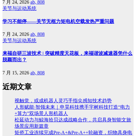
7 月 24, 2026
ab, 808
关节与运动系统
学习不能停——关节无框力矩电机空载发热严重问题
7 月 24, 2026
ab, 808
关节与运动系统
来福自研三波技术 | 突破精度天花板，来福谐波减速器凭什么
脱颖而出？
7 月 15, 2026
ab, 808
近期文章
视触觉，或成机器人灵巧手指尖感知技术趋势
人形赋能·智领未来｜申昊科技携手宇树科技打造“电力
+算力”双场景人形机器人
松延动力与鲸海拾贝达成战略合作，共启具身智能文旅
场景应用新篇章
矩侨工业连续完成Pre-A+&Pre-A++轮融资，织物具身电