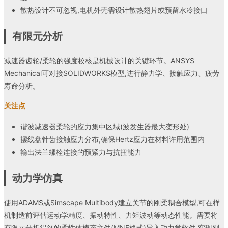
散热设计不可忽视,电机外壳需设计散热翅片或预留水冷接口
有限元分析
减速器齿轮/柔轮的强度校核是机械设计的关键环节。ANSYS
Mechanical可对接SOLIDWORKS模型,进行静力学、接触应力、疲劳
寿命分析。
关注点
谐波减速器柔轮的应力集中区域(波发生器最大变形处)
摆线盘针齿接触应力分布,确保Hertz应力在材料许用范围内
输出法兰螺栓连接的预紧力与抗扭能力
动力学仿真
使用ADAMS或Simscape Multibody建立关节的刚柔耦合模型,可在样
机制造前评估运动学精度、振动特性、力矩波动等动态性能。需要将
有限元分析得到的柔性体模态文件(MNF格式)导入动力学软件,实现刚