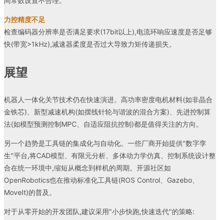
间常数设置不合理。
力控精度不足
检查编码器分辨率是否满足要求(17bit以上),电流环响应速度是否足够
快(带宽>1kHz),减速器柔度是否过大导致力矩传递损失。
展望
机器人一体化关节技术仍在快速演进。高功率密度电机材料(如非晶合
金铁芯)、新型减速机构(如摆线针轮与谐波的混合方案)、先进控制算
法(如模型预测控制MPC、自适应阻抗控制)都是值得关注的方向。
另一个趋势是工具链的集成化与自动化。一些厂商开始提供"数字孪
生"平台,将CAD模型、有限元分析、多体动力学仿真、控制系统设计整
合在统一环境中,缩短从概念到样机的周期。开源社区如
OpenRobotics也在推动标准化工具链(ROS Control、Gazebo、
MoveIt)的普及。
对于从零开始的开发团队,建议采用"小步快跑,快速迭代"的策略: