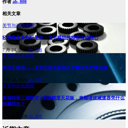
作者
ab, 808
相关文章
关节与运动系统
轻镁极星系列行星轮：关节模组的精密传动核心
7 月 24, 2026
ab, 808
关节与运动系统
学习不能停——关节无框力矩电机空载发热严重问题
7 月 24, 2026
ab, 808
关节与运动系统
来福自研三波技术 | 突破精度天花板，来福谐波减速器凭什么
脱颖而出？
7 月 15, 2026
ab, 808