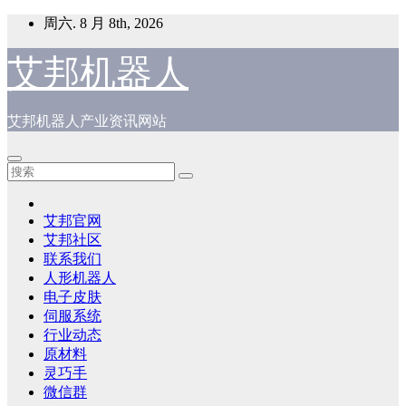
跳
周六. 8 月 8th, 2026
至
内
艾邦机器人
容
艾邦机器人产业资讯网站
艾邦官网
艾邦社区
联系我们
人形机器人
电子皮肤
伺服系统
行业动态
原材料
灵巧手
微信群