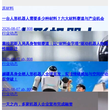
原材料
一台人形机器人需要多少种材料？六大材料赛道与产业机会
2026-08-07
ab, 808
行业动态
塞拉尼斯入局具身智能赛道：以“材料金字塔”驱动机器人物理
性能跃迁
2026-08-07
ab, 808
行业动态
越疆具身全栖人形机器人全球首发，实现情绪感知与空间行动
双突破！
2026-08-07
ab, 808
行业动态
一天之内，多家机器人企业宣布完成融资