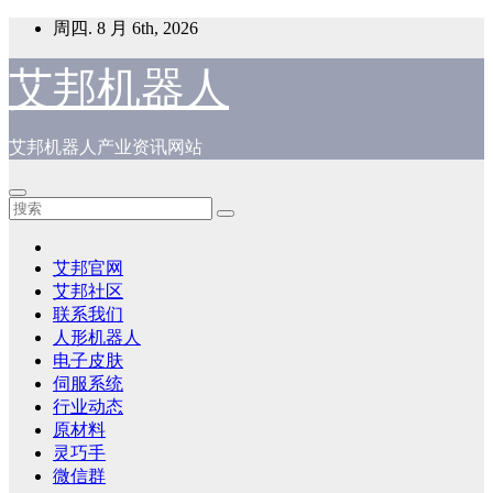
跳
周四. 8 月 6th, 2026
至
内
艾邦机器人
容
艾邦机器人产业资讯网站
艾邦官网
艾邦社区
联系我们
人形机器人
电子皮肤
伺服系统
行业动态
原材料
灵巧手
微信群