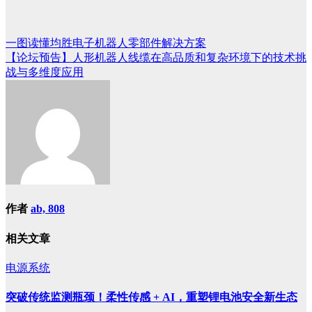
一图读懂均胜电子机器人零部件解决方案
文
【论坛预告】人形机器人线缆在高品质和复杂环境下的技术挑
章
战与多维度应用
导
航
作者
ab, 808
相关文章
电源系统
突破传统监测瓶颈！柔性传感 + AI，重塑锂电池安全新生态