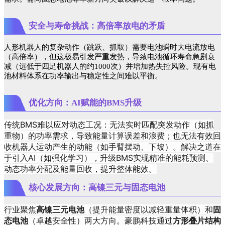
安全与寿命挑战：高倍率放电的矛盾
人形机器人的复杂动作（跳跃、抓取）需要电池瞬时大电流放电
（高倍率），但这极易引发严重发热，导致电池循环寿命急剧衰
减（远低于四足机器人的约1000次）并增加热失控风险。现有电
池材料体系在功率输出与稳定性之间难以平衡。
优化方向：AI赋能的BMS升级
传统BMS难以应对动态工况：无法实时匹配突发动作（如抓
重物）的功率需求，导致能量计算误差和浪费；也无法有效回
收机器人运动产生的动能（如手臂摆动、下坡）。解决之道在
于引入AI（如强化学习），升级BMS实现精准的能耗预测、
动态功率分配及能量回收，提升整体能效。
核心发展方向：高镍三元与固态电池
行业聚焦
高镍三元电池
（提升能量密度以减轻重量体积）和
固
态电池
（卓越安全性）两大方向。豪鹏科技通过
方形叠片结构