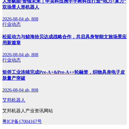
人形赋能·智领未来｜申昊科技携手宇树科技打造“电力+算力”
双场景人形机器人
2026-08-04
ab, 808
行业动态
松延动力与鲸海拾贝达成战略合作，共启具身智能文旅场景应
用新篇章
2026-08-04
ab, 808
行业动态
矩侨工业连续完成Pre-A+&Pre-A++轮融资，织物具身电子皮
肤量产突破
2026-08-04
ab, 808
艾邦机器人
艾邦机器人产业资讯网站
粤ICP备17004167号