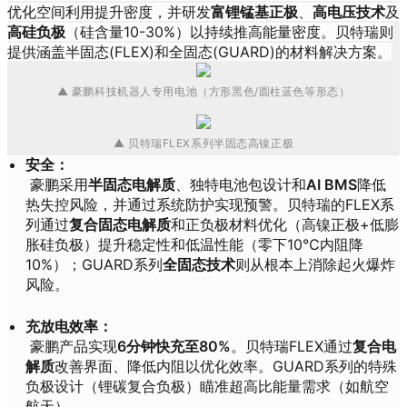
优化空间利用提升密度，并研发
富锂锰基正极
、
高电压技术
及
高硅负极
（硅含量10-30%）以持续推高能量密度。贝特瑞则
提供涵盖半固态(FLEX)和全固态(GUARD)的材料解决方案。
▲
豪鹏科技机器人专用电池（方形黑色/圆柱蓝色等形态）
▲
贝特瑞FLEX系列半固态高镍正极
安全：
豪鹏采用
半固态电解质
、独特电池包设计和
AI BMS
降低
热失控风险，并通过系统防护实现预警。贝特瑞的FLEX系
列通过
复合固态电解质
和正负极材料优化（高镍正极+低膨
胀硅负极）提升稳定性和低温性能（零下10℃内阻降
10%）；GUARD系列
全固态技术
则从根本上消除起火爆炸
风险。
充放电效率：
豪鹏产品实现
6分钟快充至80%
。贝特瑞FLEX通过
复合电
解质
改善界面、降低内阻以优化效率。GUARD系列的特殊
负极设计（锂碳复合负极）瞄准超高比能量需求（如航空
航天）。