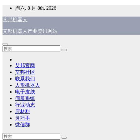
跳
周六. 8 月 8th, 2026
至
艾邦机器人
内
容
艾邦机器人产业资讯网站
艾邦官网
艾邦社区
联系我们
人形机器人
电子皮肤
伺服系统
行业动态
原材料
灵巧手
微信群