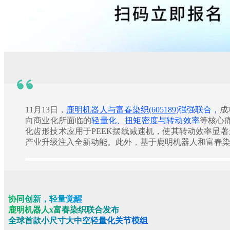
11月13日，
鹿明机器人
与
富春染织(605189)
强强联合，
成
向商业化所面临的
轻量化、扭矩密度与转动效率
等核心
化齿形技术应用于PEEK摆线减速机，使其转动效率显
产业升级注入全新动能。
此外，基于鹿明机器人和富春染
协
同
创
新
，
轻
量
觉
醒
鹿
明
机
器
人
x
富
春
染
织
联
合
发
布
全球首款
小
尺
寸
大
中
空
轻
量
化
关
节
模
组