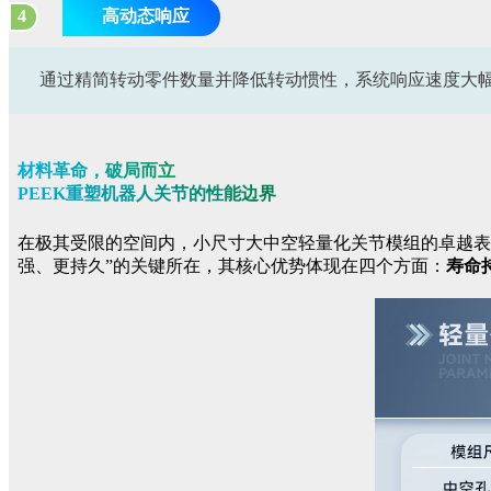
4
高动态响应
通过精简转动零件数量并降低转动惯性，系统响应速度大
材
料
革
命
，
破
局
而
立
P
E
E
K
重
塑
机
器
人
关
节
的
性
能
边
界
在极其受限的空间内，小尺寸大中空轻量化关节模组的卓越表
强、更持久”的关键所在，其核心优势体现在四个方面：
寿命