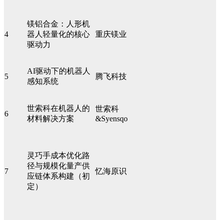
镁铝合金：人形机
4
器人轻量化的核心
重庆镁业
驱动力
AI驱动下的机器人
5
腾飞科技
感知系统
世索科在机器人的
世索科
6
材料解决方案
&Syensqo
灵巧手成本优化路
径与规模化量产供
7
忆海原识
应链体系构建（初
定）