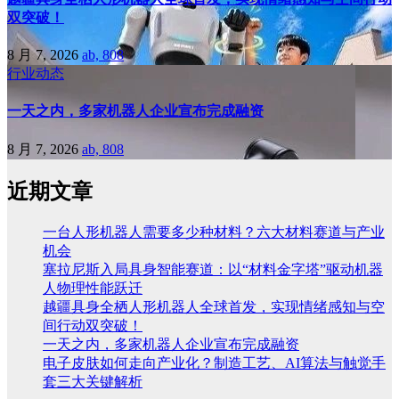
双突破！
8 月 7, 2026
ab, 808
行业动态
一天之内，多家机器人企业宣布完成融资
8 月 7, 2026
ab, 808
近期文章
一台人形机器人需要多少种材料？六大材料赛道与产业
机会
塞拉尼斯入局具身智能赛道：以“材料金字塔”驱动机器
人物理性能跃迁
越疆具身全栖人形机器人全球首发，实现情绪感知与空
间行动双突破！
一天之内，多家机器人企业宣布完成融资
电子皮肤如何走向产业化？制造工艺、AI算法与触觉手
套三大关键解析