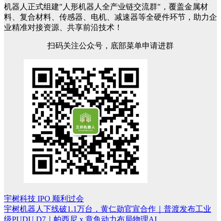
机器人正式组建"人形机器人全产业链交流群"，覆盖金属材
料、复合材料、传感器、电机、减速器等全硬件环节，助力企
业精准对接资源、共享前沿技术！
扫码关注公众号，底部菜单申请进群
宇树科技 IPO 顺利过会
文
宇树机器人下线破1.1万台，黄仁勋官宣合作｜普渡发布工业
章
级PUDU D7｜帕西尼 x 章鱼动力布局物理AI