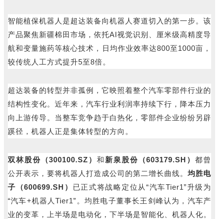
智能植保机器人是超达装备向机器人赛道切入的第一步。该
产品聚焦新疆棉田市场，依托AI视觉识别、厘米级高精度导
航和变量施药等核心技术，日均作业效率达800至1000亩，
较传统人工方式提升5至8倍。
超达装备的转型并非孤例，它映照着整个汽车零部件行业的
结构性变化。近年来，汽车行业利润率持续下行，降本压力
向上游传导。当整车竞争趋于白热化，零部件企业纷纷另辟
蹊径，机器人正是集体转型的方向。
双林股份（300100.SZ）
和
新泉股份（603179.SH）
都曾
公开表示，要将机器人打造成公司的第二增长曲线。
均胜电
子（600699.SH）
已正式将战略定位从“汽车Tier1”升级为
“汽车+机器人Tier1”。均胜电子董事长王剑峰认为，汽车产
业的变革，上半场是电动化，下半场是智能化、机器人化。