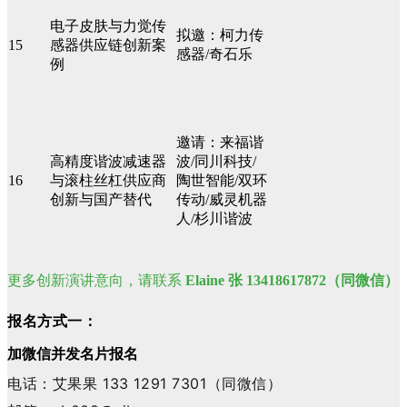
电子皮肤与力觉传
拟邀：柯力传
15
感器供应链创新案
感器/奇石乐
例
邀请：来福谐
高精度谐波减速器
波/同川科技/
16
与滚柱丝杠供应商
陶世智能/双环
创新与国产替代
传动/威灵机器
人/杉川谐波
更多创新演讲意向，请联系
Elaine 张 13418617872（同微信）
报名方式一：
加微信并发名片报名
电话：艾果果 133 1291 7301（同微信）