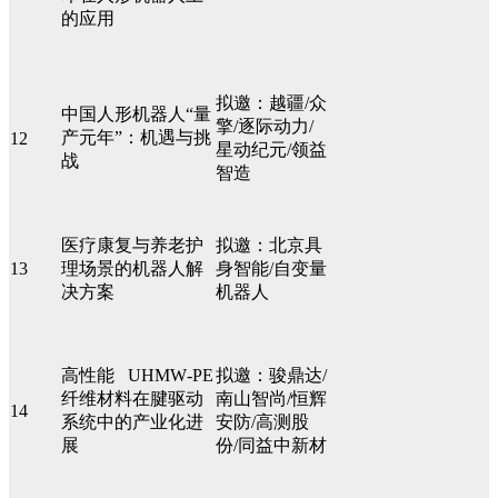
的应用
拟邀：越疆/众
中国人形机器人“量
擎/逐际动力/
产元年”：机遇与挑
12
星动纪元/领益
战
智造
医疗康复与养老护
拟邀：北京具
13
理场景的机器人解
身智能/自变量
决方案
机器人
高性能 UHMW‑PE
拟邀：骏鼎达/
纤维材料在腱驱动
南山智尚/恒辉
14
系统中的产业化进
安防/高测股
展
份‌/同益中新材