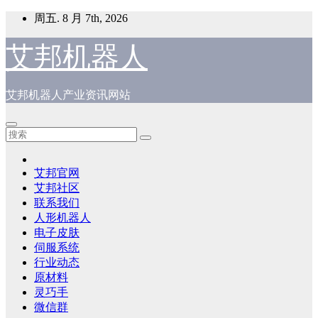
跳
周五. 8 月 7th, 2026
至
内
艾邦机器人
容
艾邦机器人产业资讯网站
艾邦官网
艾邦社区
联系我们
人形机器人
电子皮肤
伺服系统
行业动态
原材料
灵巧手
微信群