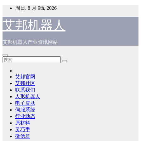
跳
周日. 8 月 9th, 2026
至
内
艾邦机器人
容
艾邦机器人产业资讯网站
艾邦官网
艾邦社区
联系我们
人形机器人
电子皮肤
伺服系统
行业动态
原材料
灵巧手
微信群