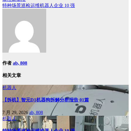
章
特种场景巡检运维机器人企业 10 强
导
航
作者
ab, 808
相关文章
机器人
【拆机】智元D1机器狗拆解分析报告 01篇
7 月 29, 2026
ab, 808
机器人
特种场景巡检运维机器人企业 10 强