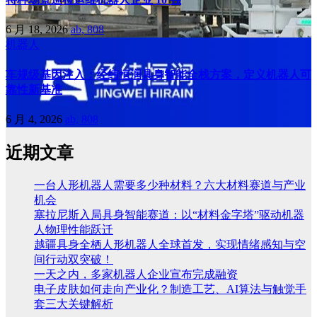
6 月 18, 2026
ab, 808
机器人
车规级基因注入：经纬恒润具身智能全栈方案，定义机器人可
靠性新基准
6 月 4, 2026
ab, 808
近期文章
一台人形机器人需要多少种材料？六大材料赛道与产业
机会
塞拉尼斯入局具身智能赛道：以“材料金字塔”驱动机器
人物理性能跃迁
越疆具身全栖人形机器人全球首发，实现情绪感知与空
间行动双突破！
一天之内，多家机器人企业宣布完成融资
电子皮肤如何走向产业化？制造工艺、AI算法与触觉手
套三大关键解析