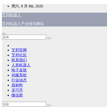
跳
周六. 8 月 8th, 2026
至
艾邦机器人
内
容
艾邦机器人产业资讯网站
艾邦官网
艾邦社区
联系我们
人形机器人
电子皮肤
伺服系统
行业动态
原材料
灵巧手
微信群