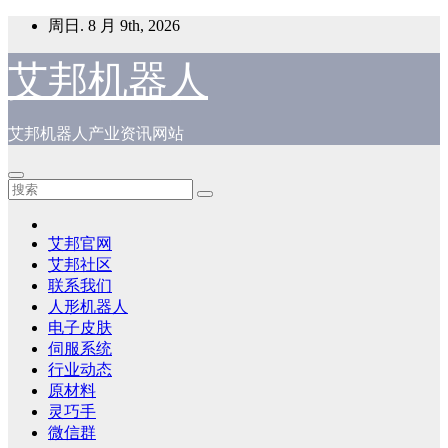
跳
周日. 8 月 9th, 2026
至
内
艾邦机器人
容
艾邦机器人产业资讯网站
艾邦官网
艾邦社区
联系我们
人形机器人
电子皮肤
伺服系统
行业动态
原材料
灵巧手
微信群