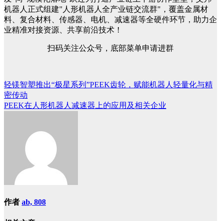
机器人正式组建"人形机器人全产业链交流群"，覆盖金属材
料、复合材料、传感器、电机、减速器等全硬件环节，助力企
业精准对接资源、共享前沿技术！
扫码关注公众号，底部菜单申请进群
轻镁智塑推出“极星系列”PEEK齿轮，赋能机器人轻量化与精
文
密传动
章
PEEK在人形机器人减速器上的应用及相关企业
导
航
作者
ab, 808