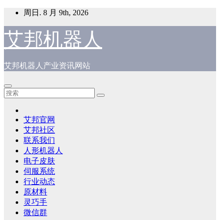
跳
周日. 8 月 9th, 2026
至
内
艾邦机器人
容
艾邦机器人产业资讯网站
艾邦官网
艾邦社区
联系我们
人形机器人
电子皮肤
伺服系统
行业动态
原材料
灵巧手
微信群