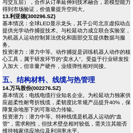
与交互层），合作从订单延伸到技术融合，若模型能力
得到市场验证，价值量提升空间大。
13.利亚德(300296.SZ)
基本情况：全球LED显示龙头，其子公司北京虚拟动点
提供光学动作捕捉技术。与松延动力成立联合实验室，
为机器人运动控制算法优化和面部交互提供数据与服
务。
投资潜力：潜力中等。动作捕捉是训练机器人动作的核
心工具，属于研发环节的“卖水人”。受益于行业研发投
入加大，但非量产硬件，业绩弹性相对间接。
五、结构材料、线缆与热管理
14.万马股份(002276.SZ)
基本情况：电线电缆行业知名企业。为松延动力独家供
应超柔性耐弯折线缆，柔韧度比常规产品提升40%，保
障复杂地形下的可靠动力传输。
投资潜力：潜力中等。特种线缆是机器人运动的“血
管”，需求刚性，但技术壁垒相对较低，需关注其能否
维持独家供应地位及利润率水平。