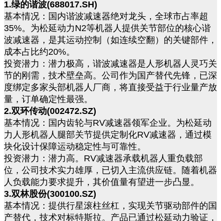
1.绿的谐波(688017.SH)
基本情况：国内谐波减速器绝对龙头，全球市占率超
35%。为松延动力N2等机器人提供关节部位的核心谐
波减速器，是其运动控制（如连续空翻）的关键部件，
成本占比约20%。
投资潜力：潜力极高，谐波减速器是人形机器人灵巧关
节的刚需，技术壁垒高。公司作为国产替代先锋，已深
度绑定多家头部机器人厂商，将直接受益于行业量产放
量，订单确定性最强。
2.双环传动(002472.SZ)
基本情况：国内齿轮与RV减速器领军企业。为松延动
力人形机器人腿部关节提供定制化RV减速器，通过模
块化设计保障运动稳定性与可靠性。
投资潜力：潜力高。RV减速器承载机器人重负载部
位，公司技术实力雄厚，已切入主流供应链。随着机器
人负载能力要求提升，其价值量有望进一步凸显。
3.双林股份(300100.SZ)
基本情况：提供行星滚柱丝杠，实现关节驱动部件的国
产替代，技术对标特斯拉。产品已通过松延动力验证，