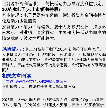
（能源补给和运维），与松延动力形成深度利益绑定。
20.钧崴电子(未上市/间接持股)
基本情况：电子元器件制造商。通过投资基金间接持有
松延动力少量股份。
投资潜力：潜力中等偏低。属于财务投资性质，持股比
例极小，对业绩无直接贡献。主要作为松延动力概念的
情绪标的，波动性可能较大。
风险提示：
以上分析基于截至2026年初的公开信息整理。
人形机器人行业仍处于早期阶段，技术路线、供应链格局及商
业模型均可能快速变化。投资者需密切关注松延动力自身的量
产能力、产品迭代速度及市场竞争态势。投资有风险入市需谨
慎！
相关文章阅读
一文盘点宇树科技的TOP20配套供应商
下期预告：盘点魔法原子机器人配套供应商
2025年，人形机器人产业迎来爆发拐点。特斯拉Optimus量产
在即，华为、宇树等企业加速技术突破，行业正从“实验室研